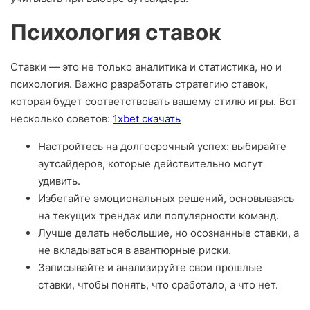
Психология ставок
Ставки — это не только аналитика и статистика, но и
психология. Важно разработать стратегию ставок,
которая будет соответствовать вашему стилю игры. Вот
несколько советов:
1xbet скачать
Настройтесь на долгосрочный успех: выбирайте
аутсайдеров, которые действительно могут
удивить.
Избегайте эмоциональных решений, основываясь
на текущих трендах или популярности команд.
Лучше делать небольшие, но осознанные ставки, а
не вкладываться в авантюрные риски.
Записывайте и анализируйте свои прошлые
ставки, чтобы понять, что сработало, а что нет.