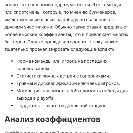
понять, что под ними подразумевается. Это команды
или спортсмены, которые, по мнению букмекеров,
имеют меньшие шансы на победу по сравнению с
другими участниками. Обычно такие ставки предлагают
более высокие коэффициенты, что и привлекает многих
беттеров. Однако прежде чем делать ставку, важно
тщательно проанализировать следующие аспекты:
Форма команды или игрока на последних
соревнованиях.
Статистика личных встреч с соперниками.
Травмы и дисквалификации ключевых игроков.
Мотивация, например, необходимость победы для
выхода в playoffs.
Поддержка фанатов и домашний стадион.
Анализ коэффициентов
Коэффициенты на аутсайдеров часто высоки, и