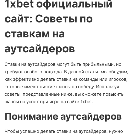
1xbet официальный
сайт: Советы по
ставкам на
аутсайдеров
Ставки на аутсайдеров могут быть прибыльными, но
требуют особого подхода. В данной статье мы обсудим,
как эффективно делать ставки на команды или игроков,
которые имеют низкие шансы на победу. Используя
советы, представленные ниже, вы сможете повысить
шансы на успех при игре на сайте 1xbet.
Понимание аутсайдеров
Чтобы успешно делать ставки на аутсайдеров, нужно