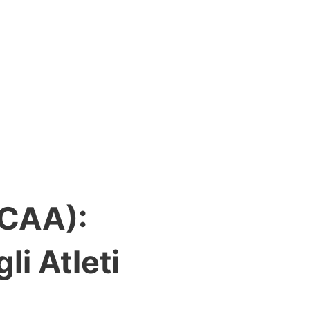
BCAA):
i Atleti