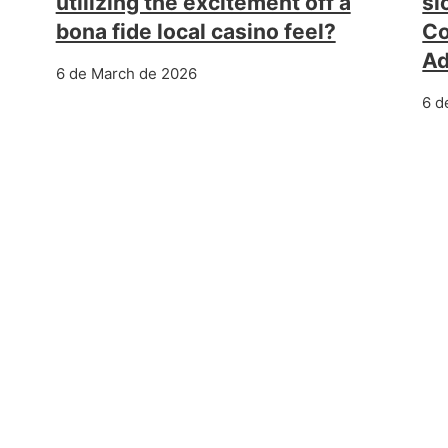
utilizing the excitement off a
sl
bona fide local casino feel?
Co
Ad
6 de March de 2026
6 d
pośród wyróżniających się kasyn w kraju nad 
NEXT POST
eficios y Consideraciones