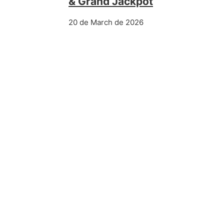
& Grand Jackpot
20 de March de 2026
PREVIOUS POST
Recenzja vox casino — jednego s
Dsip Acetato en Culturismo: Ben