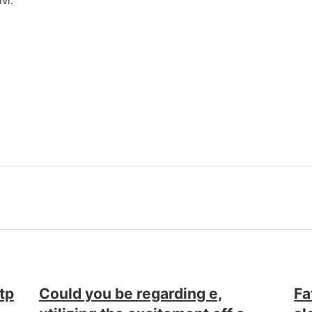
vi.
tp
Could you be regarding e,
Fa