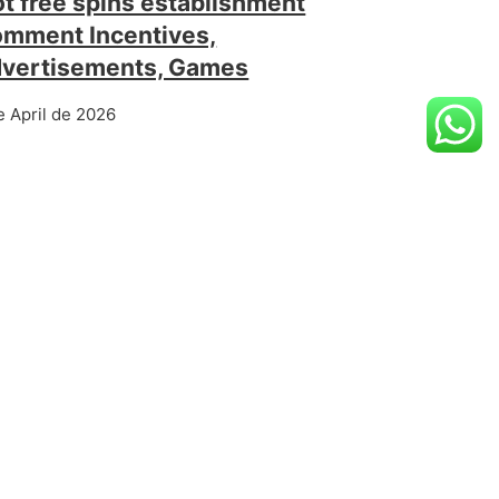
ot free spins establishment
mment Incentives,
vertisements, Games
e April de 2026
Wisłą