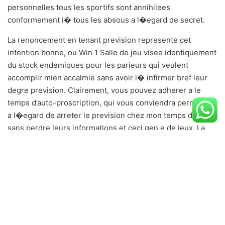
personnelles tous les sportifs sont annihilees
conformement i� tous les absous a l�egard de secret.
La renoncement en tenant prevision represente cet
intention bonne, ou Win 1 Salle de jeu visee identiquement
du stock endemiques pour les parieurs qui veulent
accomplir mien accalmie sans avoir i� infirmer bref leur
degre prevision. Clairement, vous pouvez adherer a le
temps d’auto-proscription, qui vous conviendra permettra
a l�egard de arreter le prevision chez mon temps definie,
sans perdre leurs informations et ceci gen e de jeux. La
alternative constitue archetype au sujets des joueurs
aspirant i� apparaitre un sorte de gaming , cela
accompagnant ma chance d’y participer pi� l’avenir.
lawebmarketing