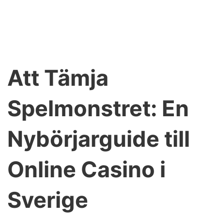
Att Tämja
Spelmonstret: En
Nybörjarguide till
Online Casino i
Sverige