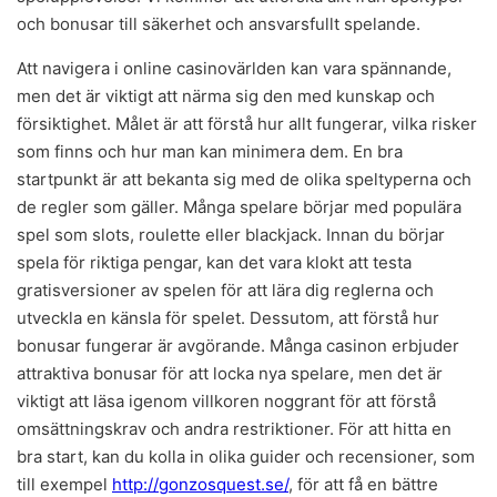
och bonusar till säkerhet och ansvarsfullt spelande.
Att navigera i online casinovärlden kan vara spännande,
men det är viktigt att närma sig den med kunskap och
försiktighet. Målet är att förstå hur allt fungerar, vilka risker
som finns och hur man kan minimera dem. En bra
startpunkt är att bekanta sig med de olika speltyperna och
de regler som gäller. Många spelare börjar med populära
spel som slots, roulette eller blackjack. Innan du börjar
spela för riktiga pengar, kan det vara klokt att testa
gratisversioner av spelen för att lära dig reglerna och
utveckla en känsla för spelet. Dessutom, att förstå hur
bonusar fungerar är avgörande. Många casinon erbjuder
attraktiva bonusar för att locka nya spelare, men det är
viktigt att läsa igenom villkoren noggrant för att förstå
omsättningskrav och andra restriktioner. För att hitta en
bra start, kan du kolla in olika guider och recensioner, som
till exempel
http://gonzosquest.se/
, för att få en bättre