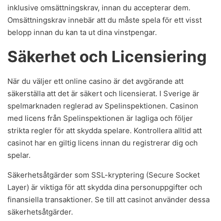
inklusive omsättningskrav, innan du accepterar dem.
Omsättningskrav innebär att du måste spela för ett visst
belopp innan du kan ta ut dina vinstpengar.
Säkerhet och Licensiering
När du väljer ett online casino är det avgörande att
säkerställa att det är säkert och licensierat. I Sverige är
spelmarknaden reglerad av Spelinspektionen. Casinon
med licens från Spelinspektionen är lagliga och följer
strikta regler för att skydda spelare. Kontrollera alltid att
casinot har en giltig licens innan du registrerar dig och
spelar.
Säkerhetsåtgärder som SSL-kryptering (Secure Socket
Layer) är viktiga för att skydda dina personuppgifter och
finansiella transaktioner. Se till att casinot använder dessa
säkerhetsåtgärder.