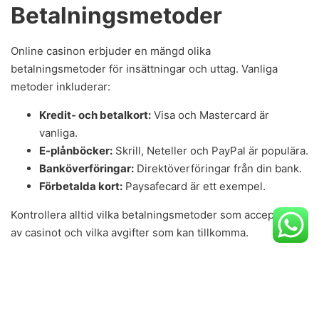
Betalningsmetoder
Online casinon erbjuder en mängd olika
betalningsmetoder för insättningar och uttag. Vanliga
metoder inkluderar:
Kredit- och betalkort:
Visa och Mastercard är
vanliga.
E-plånböcker:
Skrill, Neteller och PayPal är populära.
Banköverföringar:
Direktöverföringar från din bank.
Förbetalda kort:
Paysafecard är ett exempel.
Kontrollera alltid vilka betalningsmetoder som accepteras
av casinot och vilka avgifter som kan tillkomma.
Tips för Nybörjare
Här är några praktiska tips för nybörjare: