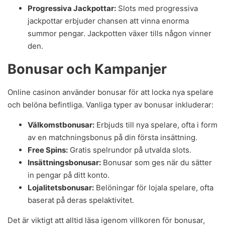
Progressiva Jackpottar:
Slots med progressiva
jackpottar erbjuder chansen att vinna enorma
summor pengar. Jackpotten växer tills någon vinner
den.
Bonusar och Kampanjer
Online casinon använder bonusar för att locka nya spelare
och belöna befintliga. Vanliga typer av bonusar inkluderar:
Välkomstbonusar:
Erbjuds till nya spelare, ofta i form
av en matchningsbonus på din första insättning.
Free Spins:
Gratis spelrundor på utvalda slots.
Insättningsbonusar:
Bonusar som ges när du sätter
in pengar på ditt konto.
Lojalitetsbonusar:
Belöningar för lojala spelare, ofta
baserat på deras spelaktivitet.
Det är viktigt att alltid läsa igenom villkoren för bonusar,