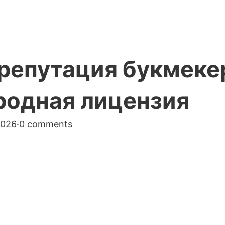
репутация букмекер
родная лицензия
2026
·
0 comments