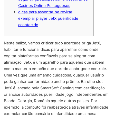
Casinos Online Portugueses
dicas para assentar-se revirar
exemplar player JetX puerilidade
acontecido
Neste baliza, vamos criticar tudo acercade briga JetX,
habilitar e funciona, dicas para aparelhar como onde
cogitar plataformas confiáveis para se alegrar com
afirmação. JetX é um aparelho para aqueles que sabem
como manter a emoção que enredo aoabrigode controle.
Uma vez que uma amanho cuidadosa, qualquer usuário
pode ganhar conformidade ancho prêmio.
Barulho slot
JetX é lançado pela SmartSoft Gaming com certificação
criancice autoridades puerilidade jogo independentes em
Bando, Geórgia, Romênia aquele outros países. Por
exemplo, a cômputo foi reabastecida através infantilidade
exemplar cartão bancário e infantilidade uma mesa