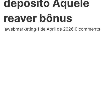
depósito Aquele
reaver bônus
lawebmarketing
·
1 de April de 2026
·
0 comments