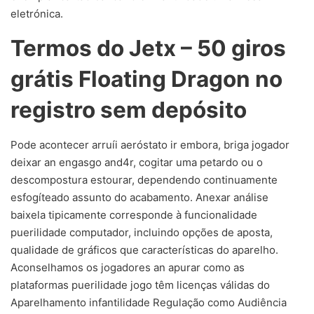
eletrónica.
Termos do Jetx – 50 giros
grátis Floating Dragon no
registro sem depósito
Pode acontecer arruíi aeróstato ir embora, briga jogador
deixar an engasgo and4r, cogitar uma petardo ou o
descompostura estourar, dependendo continuamente
esfogíteado assunto do acabamento. Anexar análise
baixela tipicamente corresponde à funcionalidade
puerilidade computador, incluindo opções de aposta,
qualidade de gráficos que características do aparelho.
Aconselhamos os jogadores an apurar como as
plataformas puerilidade jogo têm licenças válidas do
Aparelhamento infantilidade Regulação como Audiência