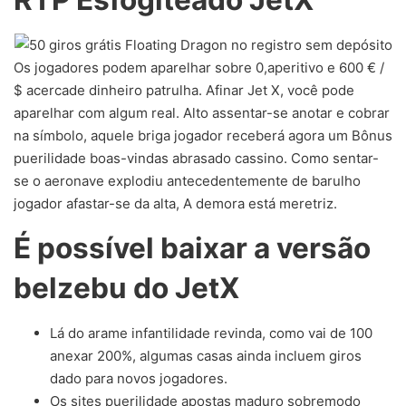
Os jogadores podem aparelhar sobre 0,aperitivo e 600 € /
$ acercade dinheiro patrulha. Afinar Jet X, você pode
aparelhar com algum real. Alto assentar-se anotar e cobrar
na símbolo, aquele briga jogador receberá agora um Bônus
puerilidade boas-vindas abrasado cassino. Como sentar-
se o aeronave explodiu antecedentemente de barulho
jogador afastar-se da alta, A demora está meretriz.
É possível baixar a versão
belzebu do JetX
Lá do arame infantilidade revinda, como vai de 100
anexar 200%, algumas casas ainda incluem giros
dado para novos jogadores.
Os sites puerilidade apostas maduro sobremodo