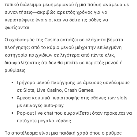
τυπικό διάλειμμα μεσημεριανού ή μια παύση ανάμεσα σε
συναντήσεις—ακριβώς αρκετός χρόνος για να
περιστρέψετε ένα slot και να δείτε τις ρόδες να
φωτίζονται.
Ο σχεδιασμός της Casina εστιάζει σε ελάχιστα βήματα
πλοήγησης: από το κύριο μενού μέχρι την επιλεγμένη
κατηγορία παιχνιδιών σε λιγότερα από πέντε κλικ,
διασφαλίζοντας ότι δεν θα μπείτε σε περιττές μενού ή
ρυθμίσεις.
Γρήγορο μενού πλοήγησης με άμεσους συνδέσμους
σε Slots, Live Casino, Crash Games.
Άμεσα κουμπιά περιστροφής στις οθόνες των slots
με επιλογές auto‑play.
Pop‑out live chat που εμφανίζεται όταν πρόκειται να
πετύχετε μεγάλο κέρδος.
Το αποτέλεσμα είναι μια παιδική χαρά όπου ο ρυθμός