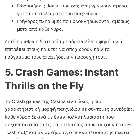
Ειδοποιήσεις dealer που σας ενημερώνουν άμεσα
για τα αποτελέσματα του παιχνιδιού.
Γρήγορες πληρωμές που ολοκληρώνονται αμέσως
μετά από κάθε γύρο.
Αυτή η ρύθμιση διατηρεί την αδρεναλίνη υψηλή, ενώ
επιτρέπει στους παίκτες να αποχωρούν πριν το
πρόγραμμα τους απαιτήσει την προσοχή τους.
5. Crash Games: Instant
Thrills on the Fly
Τα Crash games της Casina είναι ίσως η πιο
χαρακτηριστική μορφή παιχνιδιού σε σύντομες συνεδρίες.
Κάθε γύρος ξεκινά με έναν πολλαπλασιαστή που
αυξάνεται από το 1x, και οι παίκτες αποφασίζουν πότε θα
“cash out,” και αν αργήσουν, ο πολλαπλασιαστής πέφτει