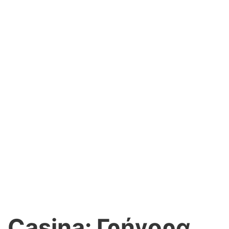
Casina: Γρήγορα