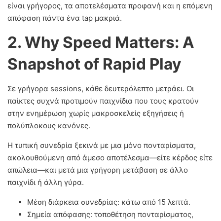
είναι γρήγορος, τα αποτελέσματα προφανή και η επόμενη
απόφαση πάντα ένα tap μακριά.
2. Why Speed Matters: A
Snapshot of Rapid Play
Σε γρήγορα sessions, κάθε δευτερόλεπτο μετράει. Οι
παίκτες συχνά προτιμούν παιχνίδια που τους κρατούν
στην ενημέρωση χωρίς μακροσκελείς εξηγήσεις ή
πολύπλοκους κανόνες.
Η τυπική συνεδρία ξεκινά με μια μόνο πονταρίσματα,
ακολουθούμενη από άμεσο αποτέλεσμα—είτε κέρδος είτε
απώλεια—και μετά μια γρήγορη μετάβαση σε άλλο
παιχνίδι ή άλλη γύρα.
Μέση διάρκεια συνεδρίας: κάτω από 15 λεπτά.
Σημεία απόφασης: τοποθέτηση πονταρίσματος,