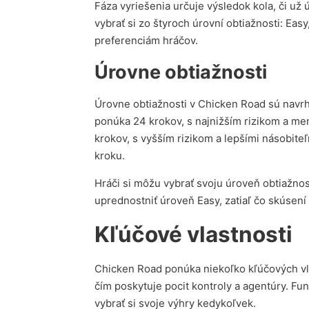
Fáza vyriešenia určuje výsledok kola, či u
vybrať si zo štyroch úrovní obtiažnosti: Ea
preferenciám hráčov.
Úrovne obtiažnosti
Úrovne obtiažnosti v Chicken Road sú navrhn
ponúka 24 krokov, s najnižším rizikom a m
krokov, s vyšším rizikom a lepšími násobite
kroku.
Hráči si môžu vybrať svoju úroveň obtiažnost
uprednostniť úroveň Easy, zatiaľ čo skúsení
Kľúčové vlastnosti
Chicken Road ponúka niekoľko kľúčových vl
čím poskytuje pocit kontroly a agentúry. F
vybrať si svoje výhry kedykoľvek.