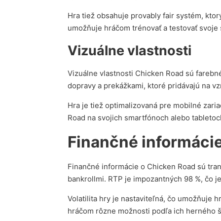
Hra tiež obsahuje provably fair systém, kto
umožňuje hráčom trénovať a testovať svoje s
Vizuálne vlastnosti
Vizuálne vlastnosti Chicken Road sú farebn
dopravy a prekážkami, ktoré pridávajú na vzr
Hra je tiež optimalizovaná pre mobilné zari
Road na svojich smartfónoch alebo tabletoch,
Finančné informáci
Finančné informácie o Chicken Road sú tran
bankrollmi. RTP je impozantných 98 %, čo 
Volatilita hry je nastaviteľná, čo umožňuje 
hráčom rôzne možnosti podľa ich herného š