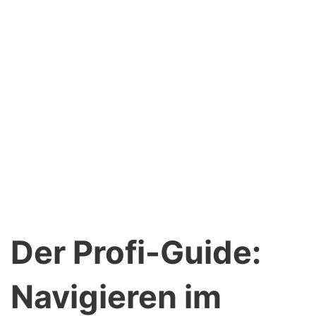
Der Profi-Guide:
Navigieren im