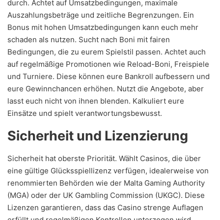
durch. Achtet auf Umsatzbedingungen, maximale
Auszahlungsbeträge und zeitliche Begrenzungen. Ein
Bonus mit hohen Umsatzbedingungen kann euch mehr
schaden als nutzen. Sucht nach Boni mit fairen
Bedingungen, die zu eurem Spielstil passen. Achtet auch
auf regelmäßige Promotionen wie Reload-Boni, Freispiele
und Turniere. Diese können eure Bankroll aufbessern und
eure Gewinnchancen erhöhen. Nutzt die Angebote, aber
lasst euch nicht von ihnen blenden. Kalkuliert eure
Einsätze und spielt verantwortungsbewusst.
Sicherheit und Lizenzierung
Sicherheit hat oberste Priorität. Wählt Casinos, die über
eine gültige Glücksspiellizenz verfügen, idealerweise von
renommierten Behörden wie der Malta Gaming Authority
(MGA) oder der UK Gambling Commission (UKGC). Diese
Lizenzen garantieren, dass das Casino strenge Auflagen
erfüllt und regelmäßigen Kontrollen unterzogen wird.