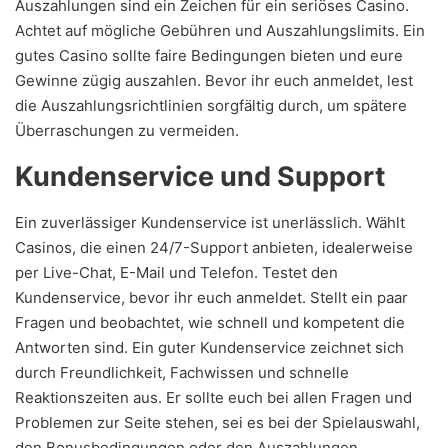
Auszahlungen sind ein Zeichen für ein seriöses Casino.
Achtet auf mögliche Gebühren und Auszahlungslimits. Ein
gutes Casino sollte faire Bedingungen bieten und eure
Gewinne zügig auszahlen. Bevor ihr euch anmeldet, lest
die Auszahlungsrichtlinien sorgfältig durch, um spätere
Überraschungen zu vermeiden.
Kundenservice und Support
Ein zuverlässiger Kundenservice ist unerlässlich. Wählt
Casinos, die einen 24/7-Support anbieten, idealerweise
per Live-Chat, E-Mail und Telefon. Testet den
Kundenservice, bevor ihr euch anmeldet. Stellt ein paar
Fragen und beobachtet, wie schnell und kompetent die
Antworten sind. Ein guter Kundenservice zeichnet sich
durch Freundlichkeit, Fachwissen und schnelle
Reaktionszeiten aus. Er sollte euch bei allen Fragen und
Problemen zur Seite stehen, sei es bei der Spielauswahl,
den Bonusbedingungen oder den Auszahlungen.