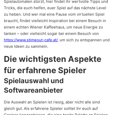
Spielautomaten stürzt, hier findet ihr wertvolle Tipps und
Tricks, die euch helfen, euer Spiel auf das nächste Level
zu heben. Und wer mal eine Pause vom virtuellen Spiel
braucht, findet vielleicht Inspiration bei einem Besuch in
einem echten Wiener Kaffeehaus, um neue Energie zu
tanken – oder vielleicht sogar bei einem Besuch von
https://www.stimeout-cafe.at/
, um sich zu entspannen und
neue Ideen zu sammeln.
Die wichtigsten Aspekte
für erfahrene Spieler
Spielauswahl und
Softwareanbieter
Die Auswahl an Spielen ist riesig, aber nicht alle sind
gleich gut. Als erfahrene Spieler solltet ihr euch auf
Casinos konzentrieren, die eine breite Palette an Spielen