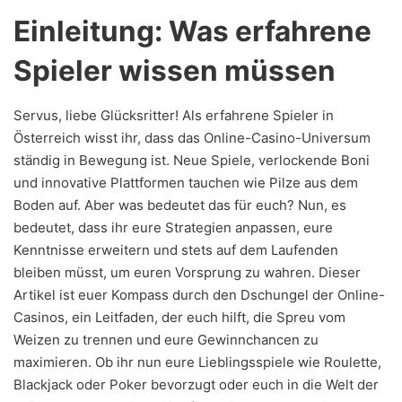
Einleitung: Was erfahrene
Spieler wissen müssen
Servus, liebe Glücksritter! Als erfahrene Spieler in
Österreich wisst ihr, dass das Online-Casino-Universum
ständig in Bewegung ist. Neue Spiele, verlockende Boni
und innovative Plattformen tauchen wie Pilze aus dem
Boden auf. Aber was bedeutet das für euch? Nun, es
bedeutet, dass ihr eure Strategien anpassen, eure
Kenntnisse erweitern und stets auf dem Laufenden
bleiben müsst, um euren Vorsprung zu wahren. Dieser
Artikel ist euer Kompass durch den Dschungel der Online-
Casinos, ein Leitfaden, der euch hilft, die Spreu vom
Weizen zu trennen und eure Gewinnchancen zu
maximieren. Ob ihr nun eure Lieblingsspiele wie Roulette,
Blackjack oder Poker bevorzugt oder euch in die Welt der