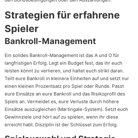
Strategien für erfahrene
Spieler
Bankroll-Management
Ein solides Bankroll-Management ist das A und O für
langfristigen Erfolg. Legt ein Budget fest, das ihr euch
leisten könnt zu verlieren, und haltet euch strikt daran.
Teilt eure Bankroll in kleinere Einheiten auf und setzt nur
einen kleinen Prozentsatz pro Spiel oder Runde. Passt
eure Einsätze an eure Bankroll und das Risikoprofil des
Spiels an. Vermeidet es, eure Verluste durch höhere
Einsätze auszugleichen (Martingale-System). Setzt euch
Gewinnziele und hört auf zu spielen, wenn ihr diese
erreicht habt. Disziplin ist der Schlüssel zum Erfolg.