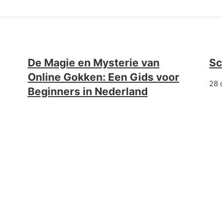
De Magie en Mysterie van
Sc
Online Gokken: Een Gids voor
28 
Beginners in Nederland
11 de April de 2026
 für optimale Wirkung
How to Take Drost