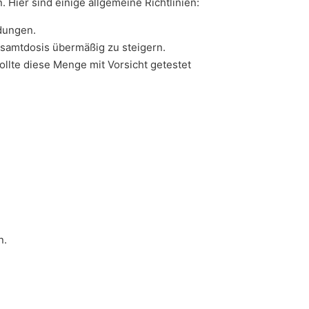
 Hier sind einige allgemeine Richtlinien:
ndungen.
esamtdosis übermäßig zu steigern.
llte diese Menge mit Vorsicht getestet
n.