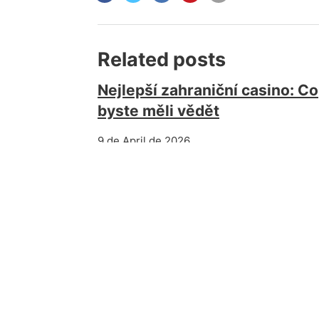
Related posts
Nejlepší zahraniční casino: Co
byste měli vědět
9 de April de 2026
PREVIOUS POST
L-Tyrosin: Die richtige Einnahme