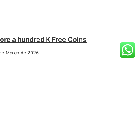
ore a hundred K Free Coins
de March de 2026
NEXT POST
anolone: A Comprehensive Guide