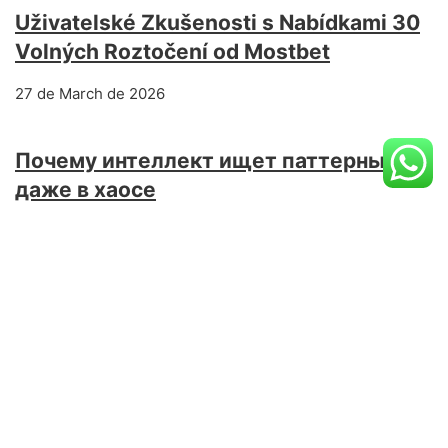
Uživatelské Zkušenosti s Nabídkami 30
Volných Roztočení od Mostbet
27 de March de 2026
Почему интеллект ищет паттерны
даже в хаосе
5 de December de 2025
Arcade Wazdan Meine wenigkeit kann
sera (+1) Meinereiner leidenschaft es
(+3) Umsonst spielen Selbige
Hochrechnung ist und bleibt geladen
19 de March de 2026