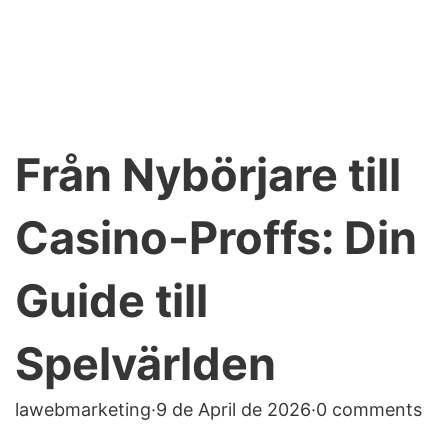
Från Nybörjare till
Casino-Proffs: Din
Guide till
Spelvärlden
lawebmarketing
·
9 de April de 2026
·
0 comments