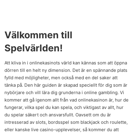
Välkommen till
Spelvärlden!
Att kliva in i onlinekasinots värld kan kännas som att öppna
dörren till en helt ny dimension. Det är en spännande plats
fylld med möjligheter, men också med en del saker att
tänka på. Den här guiden är skapad speciellt för dig som är
nybörjare och vill lära dig grunderna i online gambling. Vi
kommer att gå igenom allt från vad onlinekasinon är, hur de
fungerar, vilka spel du kan spela, och viktigast av allt, hur
du spelar säkert och ansvarsfullt. Oavsett om du är
intresserad av slots, bordsspel som blackjack och roulette,
eller kanske live casino-upplevelser, så kommer du att