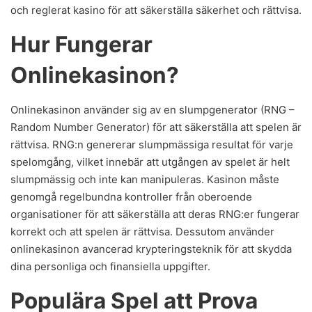
och reglerat kasino för att säkerställa säkerhet och rättvisa.
Hur Fungerar
Onlinekasinon?
Onlinekasinon använder sig av en slumpgenerator (RNG –
Random Number Generator) för att säkerställa att spelen är
rättvisa. RNG:n genererar slumpmässiga resultat för varje
spelomgång, vilket innebär att utgången av spelet är helt
slumpmässig och inte kan manipuleras. Kasinon måste
genomgå regelbundna kontroller från oberoende
organisationer för att säkerställa att deras RNG:er fungerar
korrekt och att spelen är rättvisa. Dessutom använder
onlinekasinon avancerad krypteringsteknik för att skydda
dina personliga och finansiella uppgifter.
Populära Spel att Prova