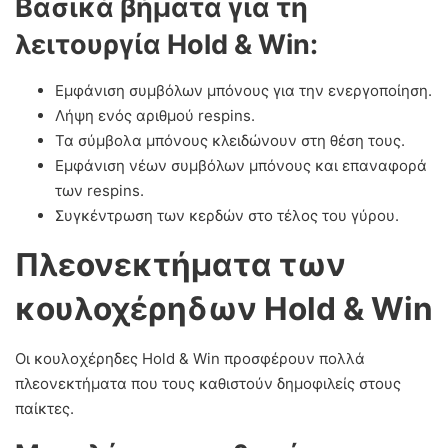
Βασικά βήματα για τη
λειτουργία Hold & Win:
Εμφάνιση συμβόλων μπόνους για την ενεργοποίηση.
Λήψη ενός αριθμού respins.
Τα σύμβολα μπόνους κλειδώνουν στη θέση τους.
Εμφάνιση νέων συμβόλων μπόνους και επαναφορά
των respins.
Συγκέντρωση των κερδών στο τέλος του γύρου.
Πλεονεκτήματα των
κουλοχέρηδων Hold & Win
Οι κουλοχέρηδες Hold & Win προσφέρουν πολλά
πλεονεκτήματα που τους καθιστούν δημοφιλείς στους
παίκτες.