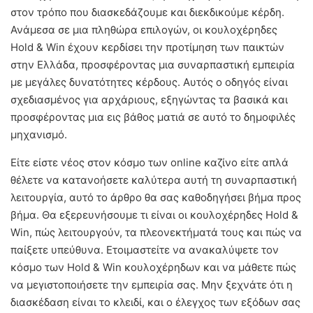
στον τρόπο που διασκεδάζουμε και διεκδικούμε κέρδη.
Ανάμεσα σε μια πληθώρα επιλογών, οι κουλοχέρηδες
Hold & Win έχουν κερδίσει την προτίμηση των παικτών
στην Ελλάδα, προσφέροντας μια συναρπαστική εμπειρία
με μεγάλες δυνατότητες κέρδους. Αυτός ο οδηγός είναι
σχεδιασμένος για αρχάριους, εξηγώντας τα βασικά και
προσφέροντας μια εις βάθος ματιά σε αυτό το δημοφιλές
μηχανισμό.
Είτε είστε νέος στον κόσμο των online καζίνο είτε απλά
θέλετε να κατανοήσετε καλύτερα αυτή τη συναρπαστική
λειτουργία, αυτό το άρθρο θα σας καθοδηγήσει βήμα προς
βήμα. Θα εξερευνήσουμε τι είναι οι κουλοχέρηδες Hold &
Win, πώς λειτουργούν, τα πλεονεκτήματά τους και πώς να
παίξετε υπεύθυνα. Ετοιμαστείτε να ανακαλύψετε τον
κόσμο των Hold & Win κουλοχέρηδων και να μάθετε πώς
να μεγιστοποιήσετε την εμπειρία σας. Μην ξεχνάτε ότι η
διασκέδαση είναι το κλειδί, και ο έλεγχος των εξόδων σας