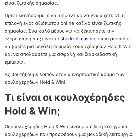
είναι ζωτικής σημασίας.
Πριν ξεκινήσουμε, είναι σημαντικό να γνωρίζετε ότι η
επιλογή ενός αξιόπιστου online καζίνο είναι ζωτικής
σημασίας. Ένα καλό μέρος για να ξεκινήσετε την
εξερεύνησή σας είναι το
sharkroll casino
, όπου μπορείτε
να βρείτε μια μεγάλη ποικιλία κουλοχέρηδων Hold & Win
και να απολαύσετε μια ασφαλή και διασκεδαστική
εμπειρία.
Ας βουτήξουμε λοιπόν στον συναρπαστικό κόσμο των
κουλοχέρηδων Hold & Win!
Τι είναι οι κουλοχέρηδες
Hold & Win;
Οι κουλοχέρηδες Hold & Win είναι μια ειδική κατηγορία
κουλοχέρηδων που προσφέρουν μια μοναδική λειτουργία