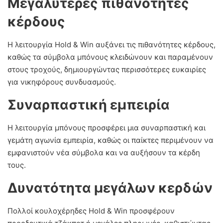
Μεγαλύτερες πιθανότητες
κέρδους
Η λειτουργία Hold & Win αυξάνει τις πιθανότητες κέρδους,
καθώς τα σύμβολα μπόνους κλειδώνουν και παραμένουν
στους τροχούς, δημιουργώντας περισσότερες ευκαιρίες
για νικηφόρους συνδυασμούς.
Συναρπαστική εμπειρία
Η λειτουργία μπόνους προσφέρει μια συναρπαστική και
γεμάτη αγωνία εμπειρία, καθώς οι παίκτες περιμένουν να
εμφανιστούν νέα σύμβολα και να αυξήσουν τα κέρδη
τους.
Δυνατότητα μεγάλων κερδών
Πολλοί κουλοχέρηδες Hold & Win προσφέρουν