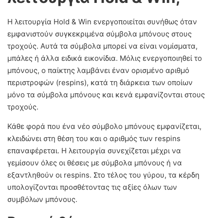
Η λειτουργία Hold & Win ενεργοποιείται συνήθως όταν
εμφανιστούν συγκεκριμένα σύμβολα μπόνους στους
τροχούς. Αυτά τα σύμβολα μπορεί να είναι νομίσματα,
μπάλες ή άλλα ειδικά εικονίδια. Μόλις ενεργοποιηθεί το
μπόνους, ο παίκτης λαμβάνει έναν ορισμένο αριθμό
περιστροφών (respins), κατά τη διάρκεια των οποίων
μόνο τα σύμβολα μπόνους και κενά εμφανίζονται στους
τροχούς.
Κάθε φορά που ένα νέο σύμβολο μπόνους εμφανίζεται,
κλειδώνει στη θέση του και ο αριθμός των respins
επαναφέρεται. Η λειτουργία συνεχίζεται μέχρι να
γεμίσουν όλες οι θέσεις με σύμβολα μπόνους ή να
εξαντληθούν οι respins. Στο τέλος του γύρου, τα κέρδη
υπολογίζονται προσθέτοντας τις αξίες όλων των
συμβόλων μπόνους.