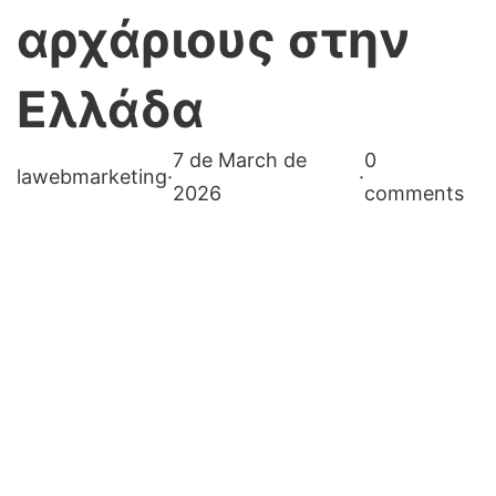
αρχάριους στην
Ελλάδα
7 de March de
0
lawebmarketing
·
·
2026
comments