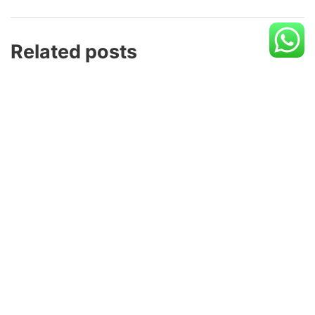
Related posts
Почему чувство риска создает жизнь
интереснее
12 de December de 2025
Esteroides y Masa Muscular Macra: Lo
Que Debes Saber
22 de February de 2026
Chicken Road: Mastering the Multiplier
Maze – Quick‑Play Crash Game for the