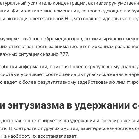
натуральный усилитель концентрации, активизируя умствен
ции. Физиологические изменения, сопровождающие возбужд
а и активацию вегетативной НС, что создает идеальные пр
имулирует выброс нейромедиаторов, оптимизирующих меж
щих ответственность за внимание. Этот механизм разъясня
важных ситуациях казино 777.
работки информации, помогая более скрупулезному анализу
системе усиливает соотношение импульс-искажения в нерв
то ведет к более результативному задействованию лимитир
и энтузиазма в удержании 
 которая концентрируется на удержании и фокусировке вн
ь. В контрасте от других эмоций, заинтересованность вы
 а наоборот, их восстанавливает.