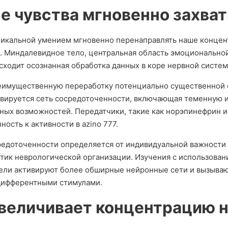
е чувства мгновенно захва
кальной умением мгновенно перенаправлять наше концен
 Миндалевидное тело, центральная область эмоциональной
ходит осознанная обработка данных в коре нервной систем
реимущественную переработку потенциально существенной с
вируется сеть сосредоточенности, включающая теменную и 
ых возможностей. Передатчики, такие как норэпинефрин и 
ость к активности в azino 777.
редоточенности определяется от индивидуальной важности
тик неврологической организации. Изучения с использован
ели активируют более обширные нейронные сети и вызыва
дифферентными стимулами.
величивает концентрацию н