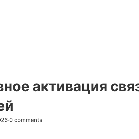
ное активация свя
ей
026
·
0 comments