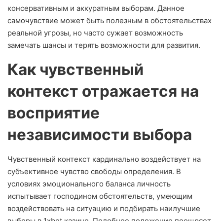
консервативным и аккуратным выборам. Данное
самочувствие может быть полезным в обстоятельствах
реальной угрозы, но часто сужает возможность
замечать шансы и терять возможности для развития.
Как чувственный
контекст отражается на
восприятие
независимости выбора
Чувственный контекст кардинально воздействует на
субъективное чувство свободы определения. В
условиях эмоционального баланса личность
испытывает господином обстоятельств, умеющим
воздействовать на ситуацию и подбирать наилучшие
выборы в 1xbet казино. Подобное положение поощряет