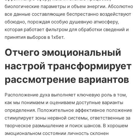
биологические параметры и объем энергии. Абсолютно
все данные составляющие беспрестанно воздействуют
обоюдно, порождая особую душевную атмосферу,
которая работает фильтром для обработки сведений и
принятия выборов в 1хбет.
Отчего эмоциональный
настрой трансформирует
рассмотрение вариантов
Расположение духа выполняет ключевую роль в том,
как мы понимаем и оцениваем доступные варианты
определения. Положительное аффективное положение
стимулирует зоны нервной системы, ответственные за
творческое размышление и поиск шансов. В хорошем
эмоциональном состоянии личность склонен