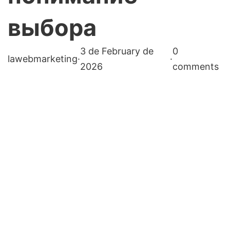
выбора
3 de February de
0
lawebmarketing
·
·
2026
comments