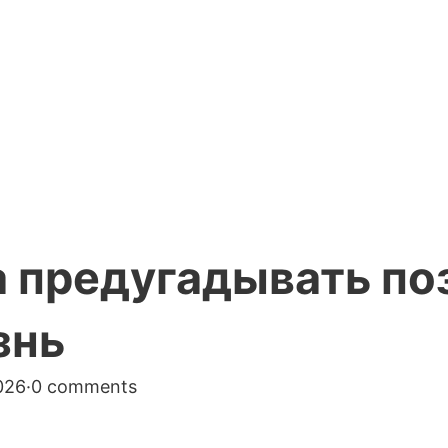
а предугадывать по
знь
026
·
0 comments