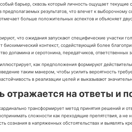
собый барьер, сквозь который личность ощущает текущие 
в предполагаемых результатов, что влечет к выборочному с
н отмечает больше положительных аспектов и объясняет дв
руют, что ожидания запускают специфические участки гол
т биохимический контекст, содействующий более благопри
тво допамина и серотонина, передатчиков, ответственных 
иллюстрирует, как предположения формируют действитель
оведение таким манером, чтобы усилить вероятность требу
астойчивость в реализации целей и выказывают значитель
ь отражается на ответы и 
 кардинально трансформирует метод принятия решений и от
спринимать сложности как преходящие препятствия, а не 
ть сознания в напряженных обстоятельствах и выявлять кр