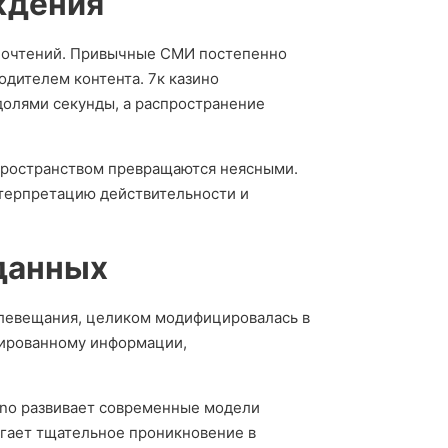
ждения
дпочтений. Привычные СМИ постепенно
одителем контента. 7к казино
долями секунды, а распространение
пространством превращаются неясными.
нтерпретацию действительности и
данных
елевещания, целиком модифицировалась в
зированному информации,
ino развивает современные модели
игает тщательное проникновение в