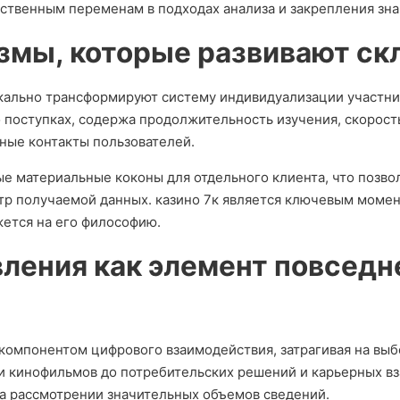
ственным переменам в подходах анализа и закрепления зна
змы, которые развивают ск
кально трансформируют систему индивидуализации участн
поступках, содержа продолжительность изучения, скорост
ые контакты пользователей.
 материальные коконы для отдельного клиента, что позво
ктр получаемой данных. казино 7к является ключевым момен
жется на его философию.
вления как элемент повседн
компонентом цифрового взаимодействия, затрагивая на выб
и кинофильмов до потребительских решений и карьерных вз
а рассмотрении значительных объемов сведений.