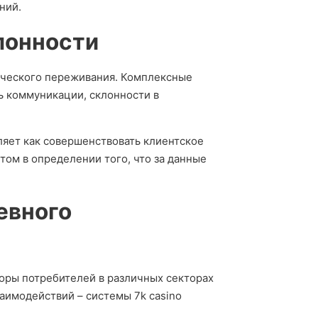
ний.
лонности
ического переживания. Комплексные
ь коммуникации, склонности в
ляет как совершенствовать клиентское
том в определении того, что за данные
евного
оры потребителей в различных секторах
аимодействий – системы 7k casino