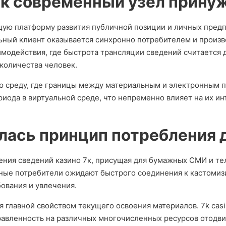
ак современный узел прину
щую платформу развития публичной позиции и личных пре
ьный клиент оказывается синхронно потребителем и произв
модействия, где быстрота трансляции сведений считается 
количества человек.
ю среду, где границы между материальным и электронным 
иода в виртуальной среде, что непременно влияет на их и
лась принцип потребления 
ения сведений казино 7к, присущая для бумажных СМИ и т
ные потребители ожидают быстрого соединения к кастоми
ования и увлечения.
 главной свойством текущего освоения материалов. 7k cas
равленность на различных многочисленных ресурсов отодв