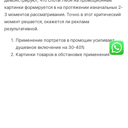
демонстрируют, что слоты Леон на промоционные
картинки формируется в на протяжении изначальных 2-
3 моментов рассматривания. Точно в этот критический
момент решается, окажется ли реклама
результативной.
Применение портретов в промоции усиливает
душевное включение на 30-40%
Картинки товаров в обстановке применения
усиливают потребность купить
Противоположные оттенки привлекают внимание
к ключевым элементам сообщения
Пустое пространство формирует ощущение
премиальности и элегантности
Компьютерные оболочки равным образом используют
принципы душевного проектирования. Крохотные
переходы, плавные переходы и затенения порождают
ощущение глубины и взаимодействия, создавая