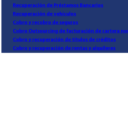
Recuperación de Préstamos Bancarios
Recuperación de vehículos
Cobro y recobro de seguros
Cobro Outsourcing de facturación de cartera no
Cobro y recuperación de títulos de créditos
Cobro y recuperación de rentas y alquileres