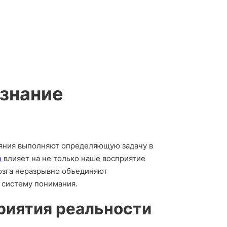
ознание
ояния выполняют определяющую задачу в
о
влияет на не только наше восприятие
озга неразрывно объединяют
 систему понимания.
риятия реальности