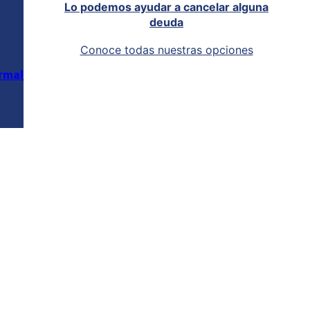
Lo podemos ayudar a cancelar alguna
deuda
Conoce todas nuestras opciones
rmal