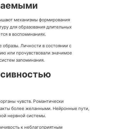
ваемыми
вышают механизмы формирования
туру для образования длительных
тся в воспоминаниях.
е образы. Личности в состоянии с
цию или прочувствовали значимое
систем запоминания.
нсивностью
органы чувств. Романтически
такты более желанными. Нейронные пути,
ной нервной системы.
имчивость к неблагоприятным