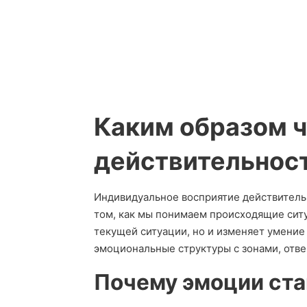
Каким образом ч
действительнос
Индивидуальное восприятие действитель
том, как мы понимаем происходящие сит
текущей ситуации, но и изменяет умение
эмоциональные структуры с зонами, отв
Почему эмоции ста