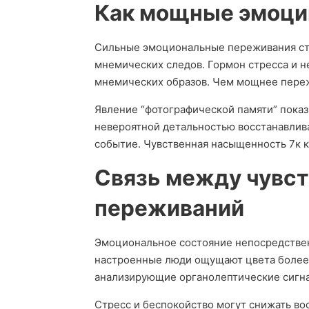
Как мощные эмоци
Сильные эмоциональные переживания ст
мнемических следов. Гормон стресса и 
мнемических образов. Чем мощнее переж
Явление “фотографической памяти” показ
невероятной детальностью восстанавлив
событие. Чувственная насыщенность 7к к
Связь между чувс
переживаний
Эмоциональное состояние непосредствен
настроенные люди ощущают цвета более 
анализирующие органолептические сигна
Стресс и беспокойство могут снижать в