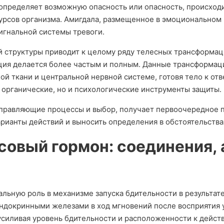
определяет возможную опасность или опасность, происход
рсов организма. Амигдала, размещенное в эмоциональном ц
игнальной системы тревоги.
й структуры приводит к целому ряду телесных трансформац
ция делается более частым и полным. Данные трансформац
й ткани и центральной нервной системе, готовя тело к отве
о органические, но и психологические инструменты защиты.
 управляющие процессы и выбор, получает первоочередное 
арианты действий и выносить определения в обстоятельств
совый гормон: соединения,
льную роль в механизме запуска бдительности в результате
ндокринными железами в ход мгновений после восприятия у
усиливая уровень бдительности и расположенности к дейст