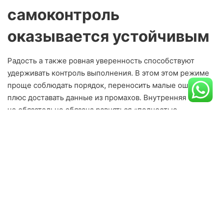
самоконтроль
оказывается устойчивым
Радость а также ровная уверенность способствуют
удерживать контроль выполнения. В этом этом режиме
проще соблюдать порядок, переносить малые ошибки и
плюс доставать данные из промахов. Внутренняя опора
не обязательно обязана равняться «полностью
сложится», она подразумевает «есть средства под
действия с ситуацией».
Однако да тут существует риск: чрезмерная
самоуверенность может перетечь в занижение оценки
многосоставности. Когда радость азино возникает из-за
итога и при этом стартует трактоваться как
подтверждение «безусловной правильности»,
включается склонность делать снова одни и при этом