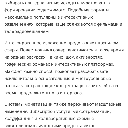
выбирать альтернативные исходы и участвовать в
формировании содержимого. Подобные форматы
максимально популярны в интерактивных
развлечениях, которые чаще сближаются с фильмами и
телерадиовещанием.
Интегрированное изложение представляет правилом
сферы. Повествования совершенствуются в то же время
на разных ресурсах – в кино, шоу, активностях,
графических романах и интерактивных платформах.
Максбет казино способ позволяет разрабатывать
исключительно основательные и многоуровневые
рассказы, сохраняющие концентрацию зрителей на во
время продолжительного интервала.
Системы монетизации также переживают масштабные
изменения. Subscription услуги, микротранзакции,
краудфандинг и коллаборативные схемы с
влиятельными личностями предоставляют