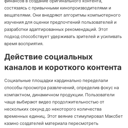
финансов в создание оригинального контента,
состязаясь с привычными кинопроизводителями и
вещателями. Они внедряют алгоритмы компьютерного
изучения для оценки предпочтений пользователей и
разработки адаптированных рекомендаций. Этот
подход способствует удерживать зрителей и усиливать
время восприятия.
Действие социальных
каналов и короткого контента
Социальные площадки кардинально переделали
способы просмотра развлечений, определив фокус на
компактном, динамичном продукции. Пользователи
чаще выбирают видео продолжительностью от
нескольких секунд до некоторого количества
временных единиц. Этот веяние стимулировал Максбет
казино создателей материала пересмотреть