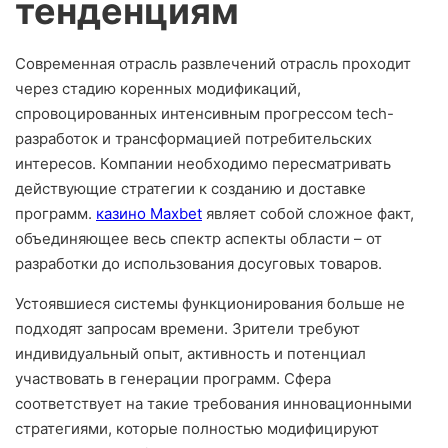
тенденциям
Современная отрасль развлечений отрасль проходит
через стадию коренных модификаций,
спровоцированных интенсивным прогрессом tech-
разработок и трансформацией потребительских
интересов. Компании необходимо пересматривать
действующие стратегии к созданию и доставке
программ.
казино Maxbet
являет собой сложное факт,
объединяющее весь спектр аспекты области – от
разработки до использования досуговых товаров.
Устоявшиеся системы функционирования больше не
подходят запросам времени. Зрители требуют
индивидуальный опыт, активность и потенциал
участвовать в генерации программ. Сфера
соответствует на такие требования инновационными
стратегиями, которые полностью модифицируют