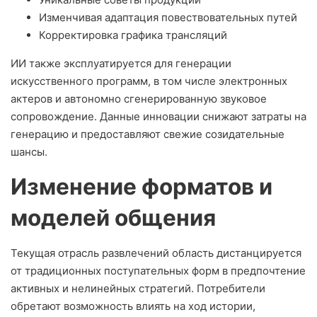
Изменчивая адаптация повествовательных путей
Корректировка графика трансляций
ИИ также эксплуатируется для генерации
искусственного программ, в том числе электронных
актеров и автономно сгенерированную звуковое
сопровождение. Данные инновации снижают затраты на
генерацию и предоставляют свежие созидательные
шансы.
Изменение форматов и
моделей общения
Текущая отрасль развлечений область дистанцируется
от традиционных поступательных форм в предпочтение
активных и нелинейных стратегий. Потребители
обретают возможность влиять на ход истории,