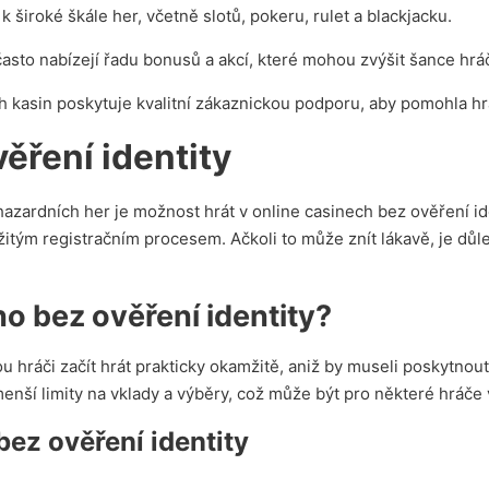
k široké škále her, včetně slotů, pokeru, rulet a blackjacku.
často nabízejí řadu bonusů a akcí, které mohou zvýšit šance hrá
h kasin poskytuje kvalitní zákaznickou podporu, aby pomohla h
ěření identity
hazardních her je možnost hrát v online casinech bez ověření ide
žitým registračním procesem. Ačkoli to může znít lákavě, je důle
no bez ověření identity?
 hráči začít hrát prakticky okamžitě, aniž by museli poskytnout
menší limity na vklady a výběry, což může být pro některé hráče
ez ověření identity