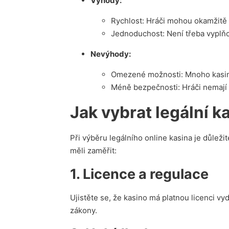
Výhody:
Rychlost: Hráči mohou okamžitě 
Jednoduchost: Není třeba vyplňo
Nevýhody:
Omezené možnosti: Mnoho kasin 
Méně bezpečnosti: Hráči nemají 
Jak vybrat legální k
Při výběru legálního online kasina je důležit
měli zaměřit:
1. Licence a regulace
Ujistěte se, že kasino má platnou licenci vy
zákony.