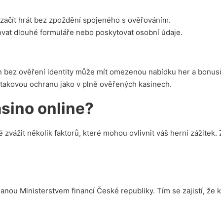
začít hrát bez zpoždění spojeného s ověřováním.
vat dlouhé formuláře nebo poskytovat osobní údaje.
bez ověření identity může mít omezenou nabídku her a bonus
takovou ochranu jako v plně ověřených kasinech.
asino online?
é zvážit několik faktorů, které mohou ovlivnit váš herní zážitek.
danou Ministerstvem financí České republiky. Tím se zajistí, že