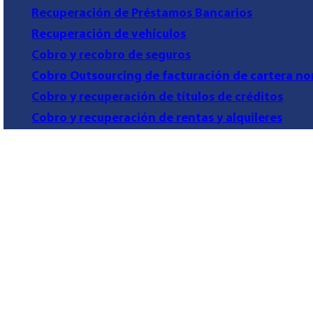
Recuperación de Préstamos Bancarios
Recuperación de vehículos
Cobro y recobro de seguros
Cobro Outsourcing de facturación de cartera no
Cobro y recuperación de títulos de créditos
Cobro y recuperación de rentas y alquileres