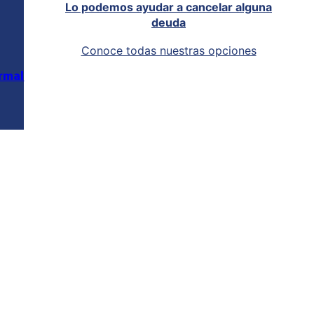
Lo podemos ayudar a cancelar alguna
deuda
Conoce todas nuestras opciones
rmal