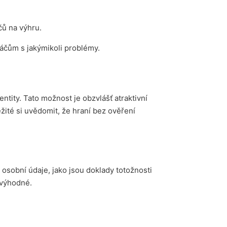
čů na výhru.
ráčům s jakýmikoli problémy.
ntity. Tato možnost je obzvlášť atraktivní
žité si uvědomit, že hraní bez ověření
 osobní údaje, jako jsou doklady totožnosti
 výhodné.