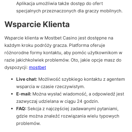
Aplikacja umożliwia także dostęp do ofert
specjalnych przeznaczonych dla graczy mobilnych.
Wsparcie Klienta
Wsparcie klienta w Mostbet Casino jest dostępne na
każdym kroku podróży gracza. Platforma oferuje
różnorodne formy kontaktu, aby pomóc użytkownikom w
razie jakichkolwiek problemów. Oto, jakie opcje masz do
dyspozycji:
mostbet
Live chat:
Możliwość szybkiego kontaktu z agentem
wsparcia w czasie rzeczywistym.
E-mail:
Można wysłać wiadomość, a odpowiedź jest
zazwyczaj udzielana w ciągu 24 godzin.
FAQ:
Sekcja z najczęściej zadawanymi pytaniami,
gdzie można znaleźć rozwiązania wielu typowych
problemów.