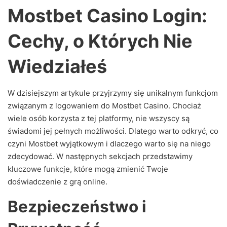
Mostbet Casino Login:
Cechy, o Których Nie
Wiedziałeś
W dzisiejszym artykule przyjrzymy się unikalnym funkcjom
związanym z logowaniem do Mostbet Casino. Chociaż
wiele osób korzysta z tej platformy, nie wszyscy są
świadomi jej pełnych możliwości. Dlatego warto odkryć, co
czyni Mostbet wyjątkowym i dlaczego warto się na niego
zdecydować. W następnych sekcjach przedstawimy
kluczowe funkcje, które mogą zmienić Twoje
doświadczenie z grą online.
Bezpieczeństwo i