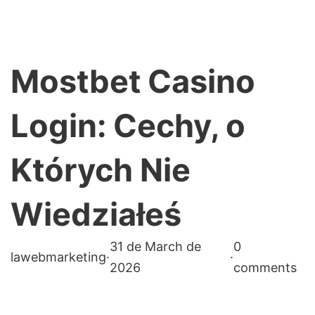
Mostbet Casino
Login: Cechy, o
Których Nie
Wiedziałeś
31 de March de
0
lawebmarketing
·
·
2026
comments