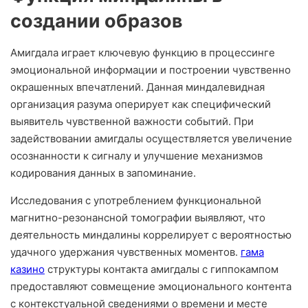
создании образов
Амигдала играет ключевую функцию в процессинге
эмоциональной информации и построении чувственно
окрашенных впечатлений. Данная миндалевидная
организация разума оперирует как специфический
выявитель чувственной важности событий. При
задействовании амигдалы осуществляется увеличение
осознанности к сигналу и улучшение механизмов
кодирования данных в запоминание.
Исследования с употреблением функциональной
магнитно-резонансной томографии выявляют, что
деятельность миндалины коррелирует с вероятностью
удачного удержания чувственных моментов.
гама
казино
структуры контакта амигдалы с гиппокампом
предоставляют совмещение эмоционального контента
с контекстуальной сведениями о времени и месте