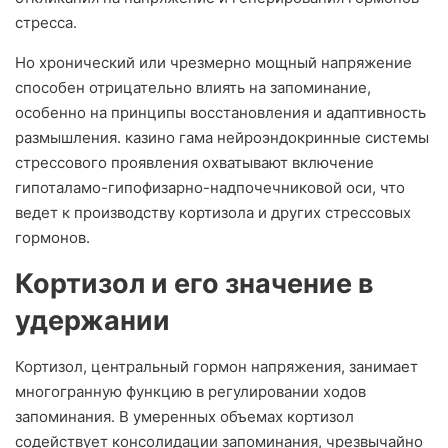
стресса.
Но хронический или чрезмерно мощный напряжение
способен отрицательно влиять на запоминание,
особенно на принципы восстановления и адаптивность
размышления. казино гама нейроэндокринные системы
стрессового проявления охватывают включение
гипоталамо-гипофизарно-надпочечниковой оси, что
ведет к производству кортизола и других стрессовых
гормонов.
Кортизол и его значение в
удержании
Кортизол, центральный гормон напряжения, занимает
многогранную функцию в регулировании ходов
запоминания. В умеренных объемах кортизол
содействует консолидации запоминания, чрезвычайно