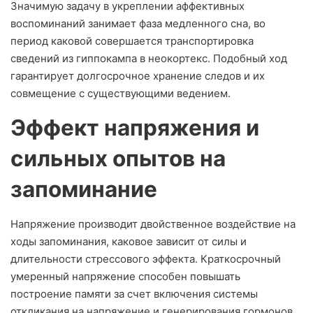
Значимую задачу в укреплении аффективных
воспоминаний занимает фаза медленного сна, во
период каковой совершается транспортировка
сведений из гиппокампа в неокортекс. Подобный ход
гарантирует долгосрочное хранение следов и их
совмещение с существующими ведением.
Эффект напряжения и
сильных опытов на
запоминание
Напряжение производит двойственное воздействие на
ходы запоминания, каковое зависит от силы и
длительности стрессового эффекта. Краткосрочный
умеренный напряжение способен повышать
построение памяти за счет включения системы
откликания на напряжение и генерирования гормонов