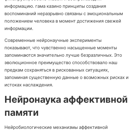
информацию. гама казино принципы создания
воспоминаний неразрывно связаны с эмоциональным
положением человека в момент достижения свежей
информации.
Современные нейронаучные эксперименты
показывают, что чувственно насыщенные моменты
запоминаются значительно лучше безразличных. Это
эволюционное преимущество способствовало наш
предкам сохраняться в рискованных ситуациях,
запоминая существенную данные о возможных рисках и
истоках наслаждения.
Нейронаука аффективной
памяти
Нейробиологические механизмы аффективной