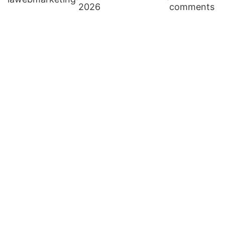
2026
comments