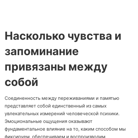
Насколько чувства и
запоминание
привязаны между
собой
Соединенность между переживаниями и памятью
представляет собой единственный из самых
увлекательных измерений человеческой психики.
Эмоциональные ощущения оказывают
фундаментальное влияние на то, каким способом мы
фиксируем, обеспечиваем и воспроизводим