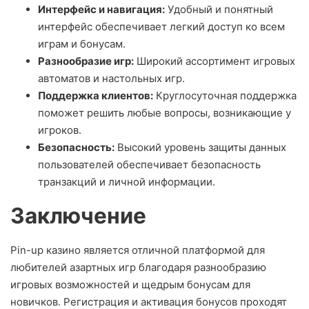
Интерфейс и навигация:
Удобный и понятный
интерфейс обеспечивает легкий доступ ко всем
играм и бонусам.
Разнообразие игр:
Широкий ассортимент игровых
автоматов и настольных игр.
Поддержка клиентов:
Круглосуточная поддержка
поможет решить любые вопросы, возникающие у
игроков.
Безопасность:
Высокий уровень защиты данных
пользователей обеспечивает безопасность
транзакций и личной информации.
Заключение
Pin-up казино является отличной платформой для
любителей азартных игр благодаря разнообразию
игровых возможностей и щедрым бонусам для
новичков. Регистрация и активация бонусов проходят