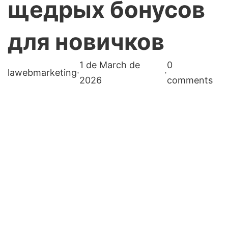
щедрых бонусов
для новичков
1 de March de
0
lawebmarketing
·
·
2026
comments