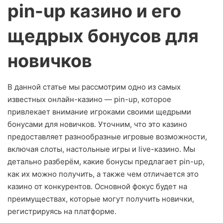
pin-up казино и его
щедрых бонусов для
новичков
В данной статье мы рассмотрим одно из самых
известных онлайн-казино — pin-up, которое
привлекает внимание игроками своими щедрыми
бонусами для новичков. Уточним, что это казино
предоставляет разнообразные игровые возможности,
включая слоты, настольные игры и live-казино. Мы
детально разберём, какие бонусы предлагает pin-up,
как их можно получить, а также чем отличается это
казино от конкурентов. Основной фокус будет на
преимуществах, которые могут получить новички,
регистрируясь на платформе.