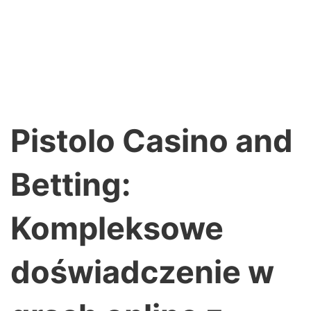
Pistolo Casino and
Betting:
Kompleksowe
doświadczenie w