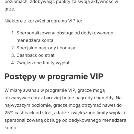
poziomach, zdobywając punkty za swoją aktywność w
grze.
Niektóre z korzyści programu VIP to:
Spersonalizowana obsługa od dedykowanego
menedżera konta
Specjalne nagrody i bonusy
Cashback od strat
Zwiększone limity wypłat
Postępy w programie VIP
W miarę awansu w programie VIP, gracze mogą
otrzymywać coraz bardziej hojne nagrody i benefity. Na
najwyższym poziomie, gracze mogą otrzymać nawet do
25% cashback od strat, a także zwiększone limity wypłat i
spersonalizowaną obsługę od dedykowanego menedżera
konta.