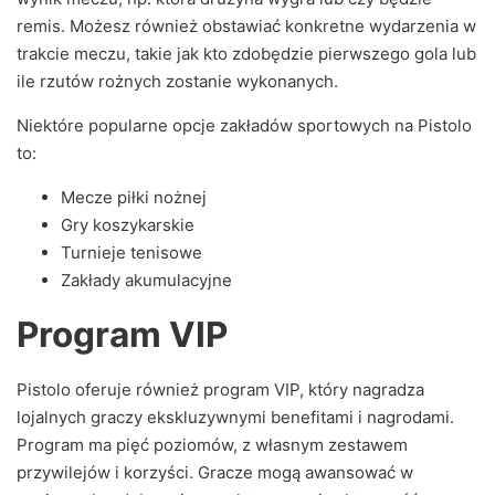
remis. Możesz również obstawiać konkretne wydarzenia w
trakcie meczu, takie jak kto zdobędzie pierwszego gola lub
ile rzutów rożnych zostanie wykonanych.
Niektóre popularne opcje zakładów sportowych na Pistolo
to:
Mecze piłki nożnej
Gry koszykarskie
Turnieje tenisowe
Zakłady akumulacyjne
Program VIP
Pistolo oferuje również program VIP, który nagradza
lojalnych graczy ekskluzywnymi benefitami i nagrodami.
Program ma pięć poziomów, z własnym zestawem
przywilejów i korzyści. Gracze mogą awansować w