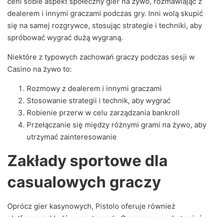
ceni sobie aspekt społeczny gier na żywo, rozmawiając z
dealerem i innymi graczami podczas gry. Inni wolą skupić
się na samej rozgrywce, stosując strategie i techniki, aby
spróbować wygrać dużą wygraną.
Niektóre z typowych zachowań graczy podczas sesji w
Casino na żywo to:
Rozmowy z dealerem i innymi graczami
Stosowanie strategii i technik, aby wygrać
Robienie przerw w celu zarządzania bankroll
Przełączanie się między różnymi grami na żywo, aby
utrzymać zainteresowanie
Zakłady sportowe dla
casualowych graczy
Oprócz gier kasynowych, Pistolo oferuje również