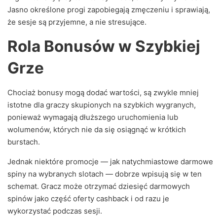
Jasno określone progi zapobiegają zmęczeniu i sprawiają,
że sesje są przyjemne, a nie stresujące.
Rola Bonusów w Szybkiej
Grze
Chociaż bonusy mogą dodać wartości, są zwykle mniej
istotne dla graczy skupionych na szybkich wygranych,
ponieważ wymagają dłuższego uruchomienia lub
wolumenów, których nie da się osiągnąć w krótkich
burstach.
Jednak niektóre promocje — jak natychmiastowe darmowe
spiny na wybranych slotach — dobrze wpisują się w ten
schemat. Gracz może otrzymać dziesięć darmowych
spinów jako część oferty cashback i od razu je
wykorzystać podczas sesji.