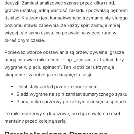
decyzji. Zamiast analizować szanse przez kilka rund,
gracze ustalają jedną wartość zakładu i pozwalają bębnom
działać. Kluczem jest konsekwencja: trzymanie się stałego
poziomu stawki zapewnia, że każdy spin zajmuje mniej
więcej tyle samo czasu, co pozwala na więcej rund w
określonym czasie.
Ponieważ wzorce obstawiania są przewidywalne, gracze
mogą ustawiać mikro‑cele — np. „zagram, aż trafiam trzy
wygrane w pięciu spinach”. Ten krótki cel utrzymuje
skupienie i zapobiega rozciągnięciu sesji.
Ustal stały zakład przed rozpoczęciem.
Śledź wygrane na spin zamiast sumarycznego zysku.
Planuj mikro‑przerwy po każdym dziesięciu spinach.
Te mikro‑przerwy są kluczowe, bo dają chwilę na reset
mentalny przed kolejną serią.