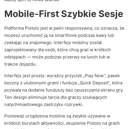
Mobile‑First Szybkie Sesje
Platforma Pistolo jest w pełni responsywna, co oznacza, że
możesz uruchomić ją na smartfonie podczas kawy lub
czekając na znajomego. Interfejs mobilny został
zaprojektowany dla osób, które chcą grać w krótkich
odstępach — może podczas przerwy na lunch lub w
trakcie dojazdu.
Interfejs jest prosty: wyraźny przycisk „Play Now”, pasek
boczny z ulubionymi grami i funkcja „Quick Deposit”, która
pozwala na dodanie funduszy bez opuszczania ekranu gry.
Ten design eliminuje tarcia dla graczy szukających
natychmiastowego zastrzyku rozrywki.
Ponieważ urządzenia mobilne są zwykle używane w
krótkich burstach aktywności, skupienie Pistolo na grach