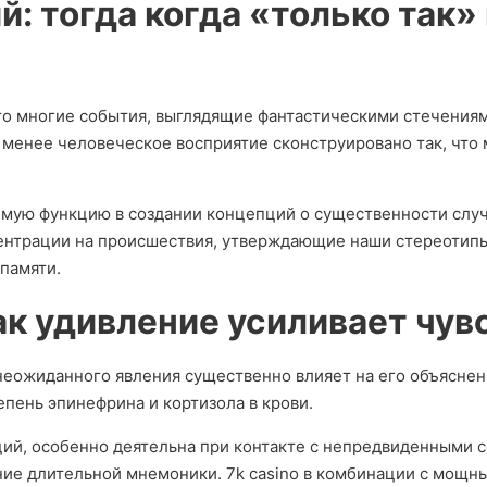
: тогда когда «только так»
то многие события, выглядящие фантастическими стечениям
 менее человеческое восприятие сконструировано так, чт
мую функцию в создании концепций о существенности слу
ентрации на происшествия, утверждающие наши стереотипы.
памяти.
ак удивление усиливает чув
неожиданного явления существенно влияет на его объясне
пень эпинефрина и кортизола в крови.
ций, особенно деятельна при контакте с непредвиденными 
ние длительной мнемоники. 7k casino в комбинации с мощ