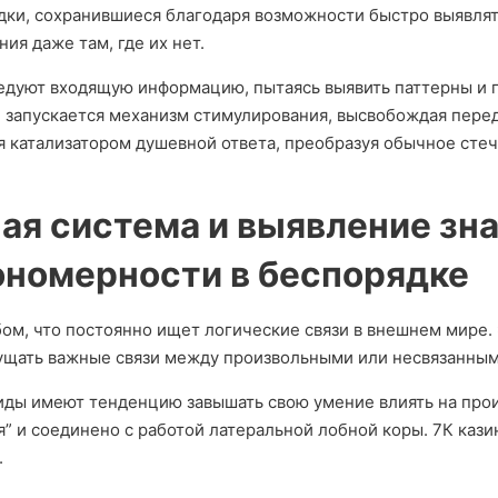
дки, сохранившиеся благодаря возможности быстро выявля
ия даже там, где их нет.
едуют входящую информацию, пытаясь выявить паттерны и п
, запускается механизм стимулирования, высвобождая пер
ся катализатором душевной ответа, преобразуя обычное сте
ая система и выявление зна
ономерности в беспорядке
ом, что постоянно ищет логические связи в внешнем мире. 
щать важные связи между произвольными или несвязанным
иды имеют тенденцию завышать свою умение влиять на про
 и соединено с работой латеральной лобной коры. 7К казин
.