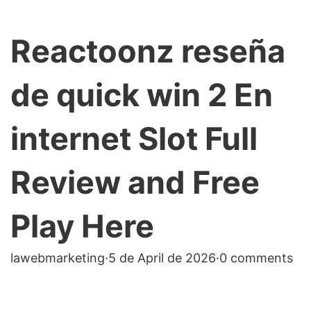
Reactoonz reseña
de quick win 2 En
internet Slot Full
Review and Free
Play Here
lawebmarketing
·
5 de April de 2026
·
0 comments