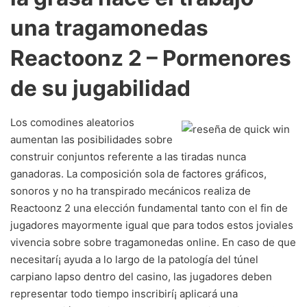
una tragamonedas
Reactoonz 2 – Pormenores
de su jugabilidad
Los comodines aleatorios
aumentan las posibilidades sobre
construir conjuntos referente a las tiradas nunca
ganadoras. La composición sola de factores gráficos,
sonoros y no ha transpirado mecánicos realiza de
Reactoonz 2 una elección fundamental tanto con el fin de
jugadores mayormente igual que para todos estos joviales
vivencia sobre sobre tragamonedas online. En caso de que
necesitarí¡ ayuda a lo largo de la patologí­a del túnel
carpiano lapso dentro del casino, las jugadores deben
representar todo tiempo inscribirí¡ aplicará una