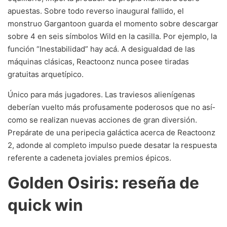
apuestas. Sobre todo reverso inaugural fallido, el
monstruo Gargantoon guarda el momento sobre descargar
sobre 4 en seis símbolos Wild en la casilla.
Por ejemplo, la
función “Inestabilidad” hay acá. A desigualdad de las
máquinas clásicas, Reactoonz nunca posee tiradas
gratuitas arquetípico.
Único para más jugadores. Las traviesos alienígenas
deberían vuelto más profusamente poderosos que no así­
como se realizan nuevas acciones de gran diversión.
Prepárate de una peripecia galáctica acerca de Reactoonz
2, adonde al completo impulso puede desatar la respuesta
referente a cadeneta joviales premios épicos.
Golden Osiris: reseña de
quick win