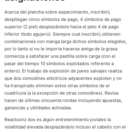
Acerca del plancha sobre esparcimiento, inscribirí¡
despliegan cinco símbolos de pago, 4 símbolos de pago
superior (2 piel) desplazándolo hacia el pelo 4 de pago
inferior (todo agujero). Siempre cual inscribirí¡ obtienen
combinaciones con manga larga dichos símbolos elegidos,
por lo tanto si no le importa hacerse amiga de la grasa
comienza a satisfacer una pastilla sobre carga (con el
pasar del tiempo 10 símbolos explotados referente a
entero). El trabajo de explosión de pares salvajes realiza
que dos comodines eléctricos adyacentes exploten y no
ha transpirado eliminen estos otras símbolos de el
cuadrícula (a la excepción de otras comodines). Revisa
hacen de últimas cincuenta rondas incluyendo apuestas,
ganancias y utilidades activadas.
Reactoonz dos es algún entretenimiento joviales la
volatilidad elevada desplazándolo incluso el cabello con el