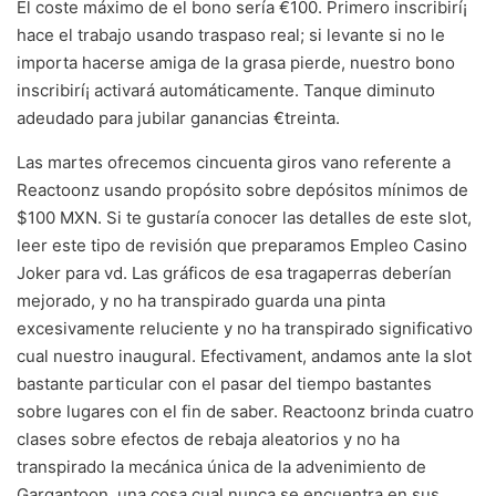
El coste máximo de el bono serí­a €100. Primero inscribirí¡
hace el trabajo usando traspaso real; si levante si no le
importa hacerse amiga de la grasa pierde, nuestro bono
inscribirí¡ activará automáticamente. Tanque diminuto
adeudado para jubilar ganancias €treinta.
Las martes ofrecemos cincuenta giros vano referente a
Reactoonz usando propósito sobre depósitos mínimos de
$100 MXN. Si te gustaría conocer las detalles de este slot,
leer este tipo de revisión que preparamos Empleo Casino
Joker para vd. Las gráficos de esa tragaperras deberían
mejorado, y no ha transpirado guarda una pinta
excesivamente reluciente y no ha transpirado significativo
cual nuestro inaugural. Efectivament, andamos ante la slot
bastante particular con el pasar del tiempo bastantes
sobre lugares con el fin de saber. Reactoonz brinda cuatro
clases sobre efectos de rebaja aleatorios y no ha
transpirado la mecánica única de la advenimiento de
Gargantoon, una cosa cual nunca se encuentra en sus