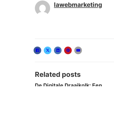
lawebmarketing
Related posts
De Digitale Draaikolk: Een
Analyse van Online Gokken in
Nederland
13 de April de 2026