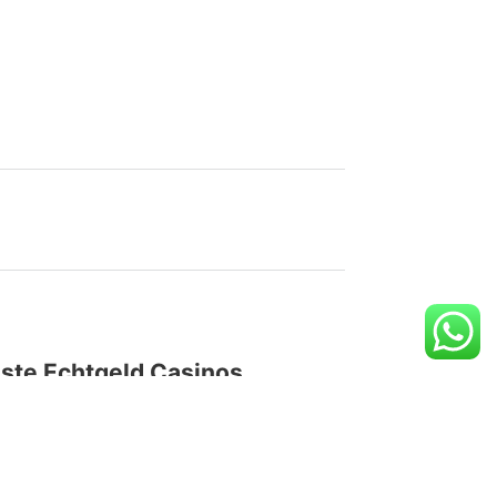
ste Echtgeld Casinos
tueller Angeschlossen
sino Probe für 2026
de March de 2026