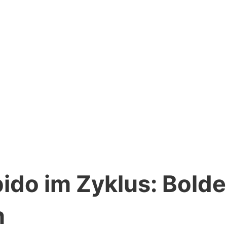
bido im Zyklus: Bold
n