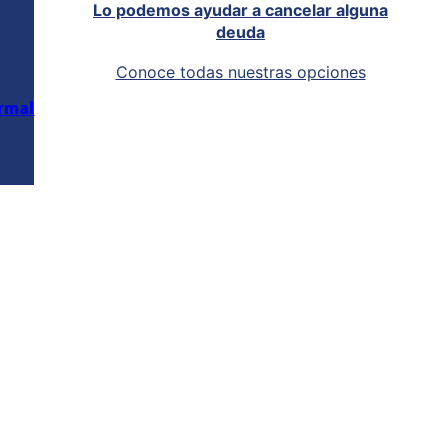
Lo podemos ayudar a cancelar alguna
deuda
Conoce todas nuestras opciones
rmal