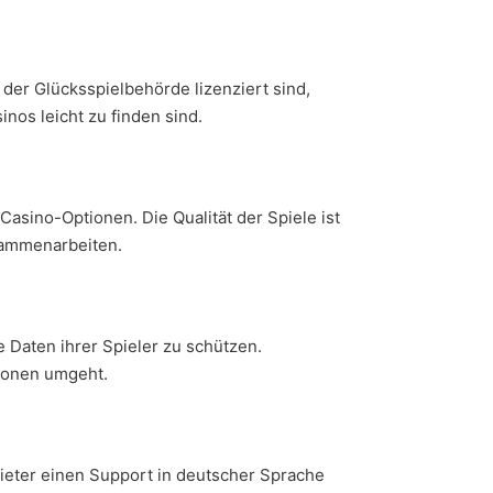
 der Glücksspielbehörde lizenziert sind,
nos leicht zu finden sind.
-Casino-Optionen. Die Qualität der Spiele ist
sammenarbeiten.
Daten ihrer Spieler zu schützen.
tionen umgeht.
nbieter einen Support in deutscher Sprache