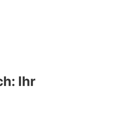
h: Ihr