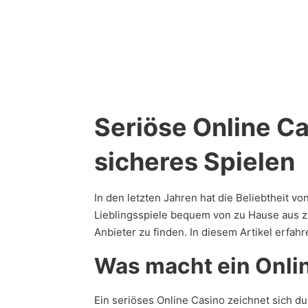
Seriöse Online Cas
sicheres Spielen
In den letzten Jahren hat die Beliebtheit v
Lieblingsspiele bequem von zu Hause aus z
Anbieter zu finden. In diesem Artikel erfah
Was macht ein Onlin
Ein seriöses Online Casino zeichnet sich du