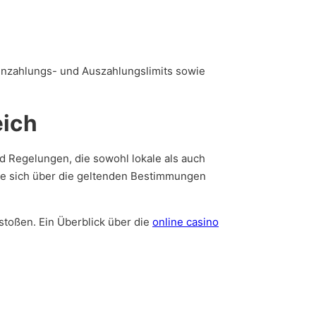
Einzahlungs- und Auszahlungslimits sowie
eich
nd Regelungen, die sowohl lokale als auch
 Sie sich über die geltenden Bestimmungen
stoßen. Ein Überblick über die
online casino