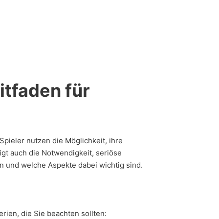
itfaden für
pieler nutzen die Möglichkeit, ihre
gt auch die Notwendigkeit, seriöse
en und welche Aspekte dabei wichtig sind.
rien, die Sie beachten sollten: