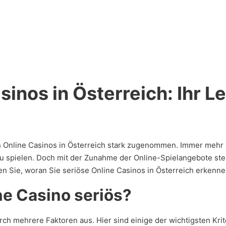
inos in Österreich: Ihr Le
on Online Casinos in Österreich stark zugenommen. Immer mehr S
u spielen. Doch mit der Zunahme der Online-Spielangebote stei
ren Sie, woran Sie seriöse Online Casinos in Österreich erkenn
e Casino seriös?
rch mehrere Faktoren aus. Hier sind einige der wichtigsten Krite