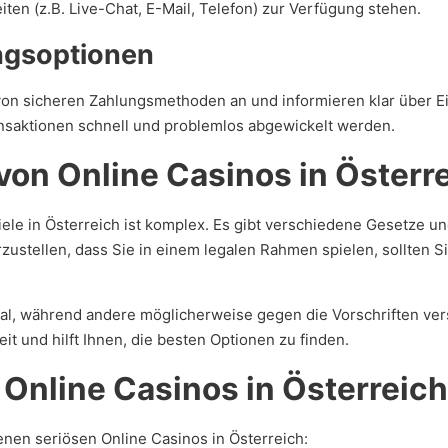
ten (z.B. Live-Chat, E-Mail, Telefon) zur Verfügung stehen.
ngsoptionen
 von sicheren Zahlungsmethoden an und informieren klar über 
nsaktionen schnell und problemlos abgewickelt werden.
 von Online Casinos in Österr
piele in Österreich ist komplex. Es gibt verschiedene Gesetze u
erzustellen, dass Sie in einem legalen Rahmen spielen, sollten
egal, während andere möglicherweise gegen die Vorschriften ver
it und hilft Ihnen, die besten Optionen zu finden.
 Online Casinos in Österreich
enen seriösen Online Casinos in Österreich: