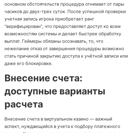
основном обстоятельств процедура отнимает от пары
часиков до двух-трех суток. После успешной проверки
учетная запись игрока приобретает ранг
“верифицирован”, что предоставляет доступ ко всем
возможностям системы и делает быстрее обработку
выплат. Геймеры обязаны осознавать, то, что
нежелание отказ от завершения процедуры возможно
стать причиной закрытию доступа к учётной записи или
даже его блокировке.
Внесение счета:
доступные варианты
расчета
Внесение счета в виртуальном казино — важный
аспект, нуждающийся в учета к подбору платежного