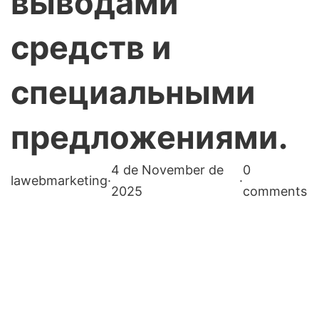
выводами
средств и
специальными
предложениями.
4 de November de
0
lawebmarketing
·
·
2025
comments