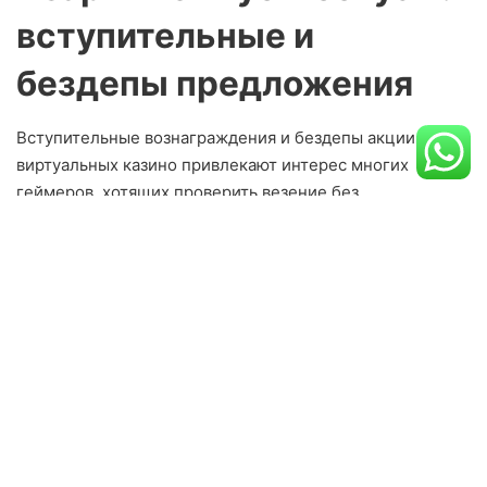
вступительные и
бездепы предложения
Вступительные вознаграждения и бездепы акции в
виртуальных казино привлекают интерес многих
геймеров, хотящих проверить везение без
существенных денежных затрат. Приветственный
бонусный пакет — это основное, что приветствует
нового участника после входа. Как правило он
включает в себя умножение на два стартового вклада
или даже больше. К примеру, внесите 1000 рублёв и
получите еще 1000 рублей в бонус.
Бездепы плюшки дают возможность игру бесплатно,
однако с перспективой заработать реальные финансы,
что делает слоты Леон заманчивым решением для
большинства геймеров. Данное способно быть: