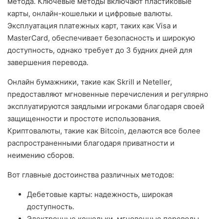
метода. Ключевые методы включают пластиковые
карты, онлайн-кошельки и цифровые валюты.
Эксплуатация платежных карт, таких как Visa и
MasterCard, обеспечивает безопасность и широкую
доступность, однако требует до 3 будних дней для
завершения перевода.
Онлайн бумажники, такие как Skrill и Neteller,
предоставляют мгновенные перечисления и регулярно
эксплуатируются заядлыми игроками благодаря своей
защищенности и простоте использования.
Криптовалюты, такие как Bitcoin, делаются все более
распространенными благодаря приватности и
неимению сборов.
Вот главные достоинства различных методов:
Дебетовые карты: надежность, широкая
доступность.
Электронные кошельки, мгновенные переводы,