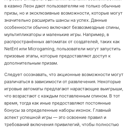
в казино Леон дают пользователям не только обычные
призы, но и эксклюзивные возможности, которые могут
значительно расширить шансы на успех. Данные
особенности обычно включают безвозмездные спины,
мультипликаторы и маленькие игры. Например, в
распространённых автоматах от создателей, таких как
NetEnt или Microgaming, пользователи могут запустить
призовые этапы, которые предоставляют доступ к
дополнительным призам.
Следует осознавать, что акционные возможности могут
различаться в зависимости от развлечения. Некоторые
игровые автоматы предлагают нарастающие выигрыши,
что возрастают с каждым поставленным спином. В тот
время, тогда как иные предоставляют постоянные
бонусы за определенные наборы иконок. Главный
аспект успешной игры — это освоение правил и
требований включения привилегий, чтобы полностью