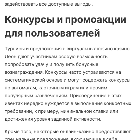
задействовать все доступные выгоды.
Конкурсы и промоакции
для пользователей
Турниры и предложения в виртуальных казино казино
Леон дают участникам особую возможность
попробовать удачу и получить бонусные
вознаграждения. Конкурсы часто устраиваются на
систематической основе и могут содержать конкурсы
по автоматам, карточным играм или прочим
популярным развлечениям. Присоединение в этих
ивентах нередко нуждается в выполнения конкретных
требований, к примеру, минимальной ставки или
достижения уровня заданной активности.
Кроме того, некоторые онлайн-казино предоставляют
специальные предложения, включающие в себя