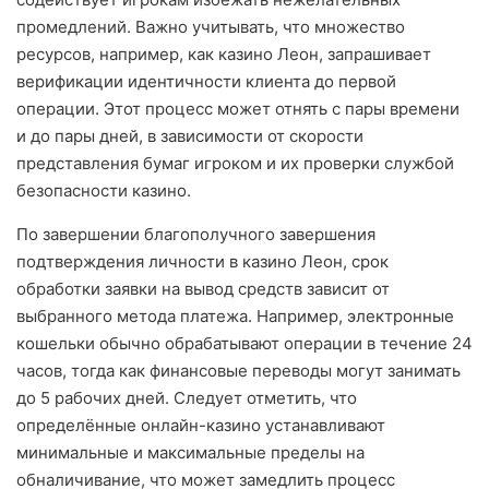
промедлений. Важно учитывать, что множество
ресурсов, например, как казино Леон, запрашивает
верификации идентичности клиента до первой
операции. Этот процесс может отнять с пары времени
и до пары дней, в зависимости от скорости
представления бумаг игроком и их проверки службой
безопасности казино.
По завершении благополучного завершения
подтверждения личности в казино Леон, срок
обработки заявки на вывод средств зависит от
выбранного метода платежа. Например, электронные
кошельки обычно обрабатывают операции в течение 24
часов, тогда как финансовые переводы могут занимать
до 5 рабочих дней. Следует отметить, что
определённые онлайн-казино устанавливают
минимальные и максимальные пределы на
обналичивание, что может замедлить процесс