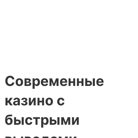
Современные
казино с
быстрыми