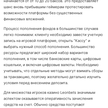
начинается от от 10 до 20 баксов. Это предоставляет
шанс вновь прибывшим геймерам протестировать
возможности платформы без существенных
финансовых вложений.
Процесс пополнения фондов в большинстве случаев
легко понимаем: клиенту необходимо завести учетную
запись на игровой платформе, открыть “Кассу” и
выбрать нужный способ пополнения. Большинство
ресурсы предлагают широкий набор вариантов
пополнения, в том числе банковские карты, цифровые
кошельки, и включая цифровые валюты. Необходимо
учитывать, что отдельные методы могут взимать сборы
за транзакцию, поэтому желательно детально изучить
условия перед внесением депозита.
Для множества игроков казино Leonbets значимым
аспектом оказывается оперативность зачисления
средств на счет. Обычно средства поступают