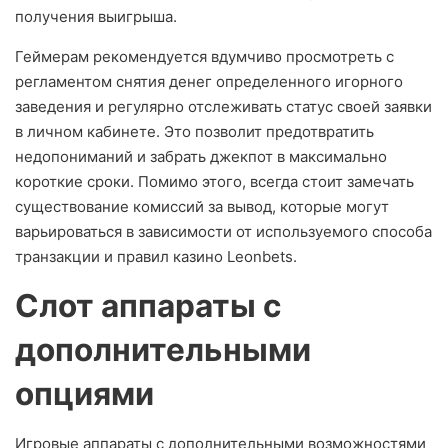
получения выигрыша.
Геймерам рекомендуется вдумчиво просмотреть с
регламентом снятия денег определенного игорного
заведения и регулярно отслеживать статус своей заявки
в личном кабинете. Это позволит предотвратить
недопониманий и забрать джекпот в максимально
короткие сроки. Помимо этого, всегда стоит замечать
существование комиссий за вывод, которые могут
варьироваться в зависимости от используемого способа
транзакции и правил казино Leonbets.
Слот аппараты с
дополнительными
опциями
Игровые аппараты с дополнительными возможностями