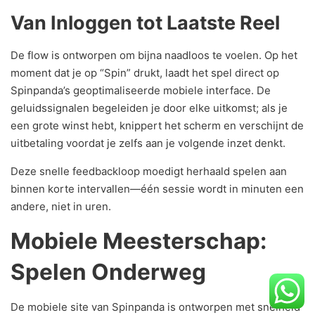
Van Inloggen tot Laatste Reel
De flow is ontworpen om bijna naadloos te voelen. Op het
moment dat je op “Spin” drukt, laadt het spel direct op
Spinpanda’s geoptimaliseerde mobiele interface. De
geluidssignalen begeleiden je door elke uitkomst; als je
een grote winst hebt, knippert het scherm en verschijnt de
uitbetaling voordat je zelfs aan je volgende inzet denkt.
Deze snelle feedbackloop moedigt herhaald spelen aan
binnen korte intervallen—één sessie wordt in minuten een
andere, niet in uren.
Mobiele Meesterschap:
Spelen Onderweg
De mobiele site van Spinpanda is ontworpen met snelheid