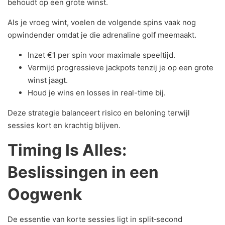
behoudt op een grote winst.
Als je vroeg wint, voelen de volgende spins vaak nog
opwindender omdat je die adrenaline golf meemaakt.
Inzet €1 per spin voor maximale speeltijd.
Vermijd progressieve jackpots tenzij je op een grote
winst jaagt.
Houd je wins en losses in real-time bij.
Deze strategie balanceert risico en beloning terwijl
sessies kort en krachtig blijven.
Timing Is Alles:
Beslissingen in een
Oogwenk
De essentie van korte sessies ligt in split‑second