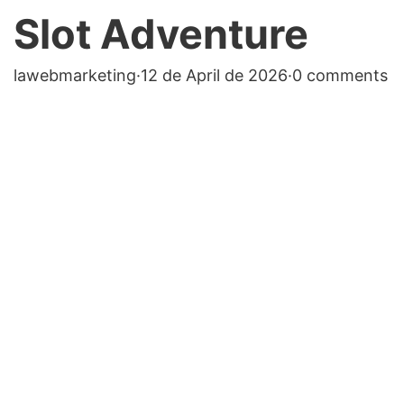
Slot Adventure
lawebmarketing
·
12 de April de 2026
·
0 comments