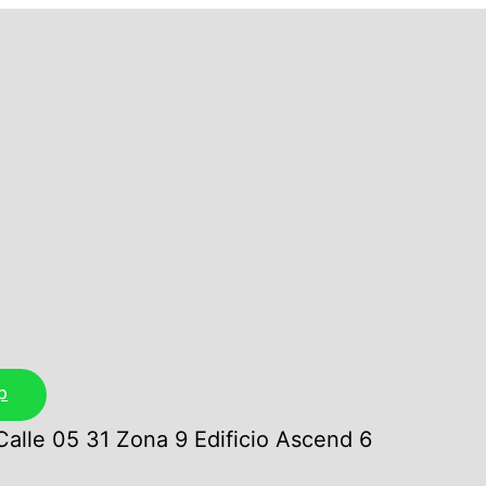
p
Calle 05 31 Zona 9 Edificio Ascend 6