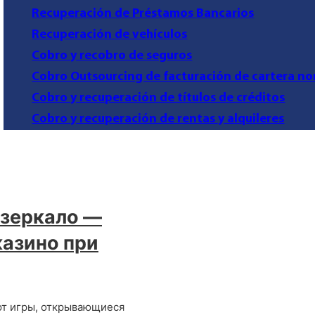
Recuperación de Préstamos Bancarios
Recuperación de vehículos
Cobro y recobro de seguros
Cobro Outsourcing de facturación de cartera no
Cobro y recuperación de títulos de créditos
Cobro y recuperación de rentas y alquileres
 зеркало —
казино при
ют игры, открывающиеся