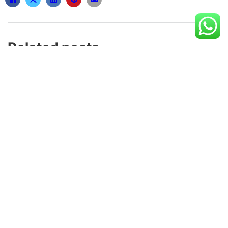
Related posts
Canuck Competitions: How to Win Gifts
and Free Stuff
13 de November de 2025
AT99娛樂城-電子救援金最高助力 12,888
GAME POWER
25 de March de 2026
How to Take Testosterone Enanthate
250: A Comprehensive Guide