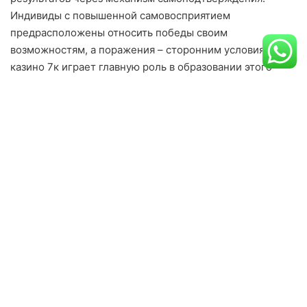
Индивиды с повышенной самовосприятием
предрасположены относить победы своим
возможностям, а поражения – сторонним условиям.
казино 7к играет главную роль в образовании этого
атрибутивного стиля.
Самозванческий комплекс составляет собой
предельный пример, когда пониженная
самовосприятие ведет к принижению собственных
достижений и опасению быть раскрытым как
“обманщик”. Это статус показывает, насколько
существенно внутренние верования могут изменять
понимание объективной действительности.
Воздействование
внутреннего диалога на