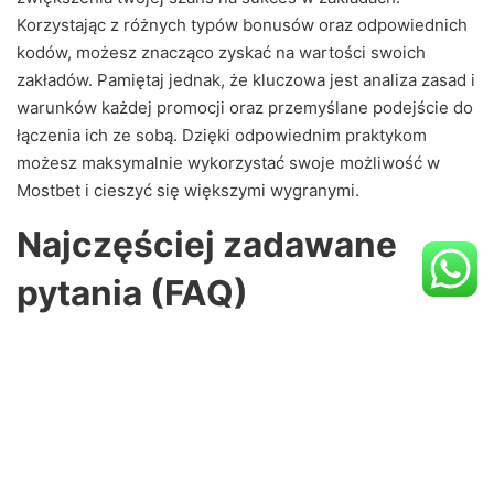
Korzystając z różnych typów bonusów oraz odpowiednich
kodów, możesz znacząco zyskać na wartości swoich
zakładów. Pamiętaj jednak, że kluczowa jest analiza zasad i
warunków każdej promocji oraz przemyślane podejście do
łączenia ich ze sobą. Dzięki odpowiednim praktykom
możesz maksymalnie wykorzystać swoje możliwość w
Mostbet i cieszyć się większymi wygranymi.
Najczęściej zadawane
pytania (FAQ)
1. Jakie bonusy są dostępne w Mostbet?
W Mostbet dostępne są różne bonusy, w tym bonusy
powitalne, cashbacki, freebety oraz bonusy bez depozytu.
2. Jak zastosować kod promocyjny w Mostbet?