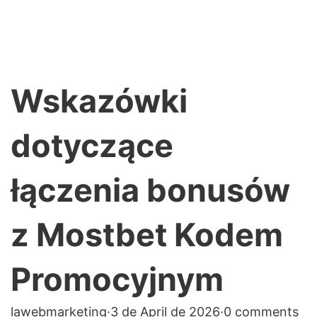
Wskazówki
dotyczące
łączenia bonusów
z Mostbet Kodem
Promocyjnym
lawebmarketing
·
3 de April de 2026
·
0 comments