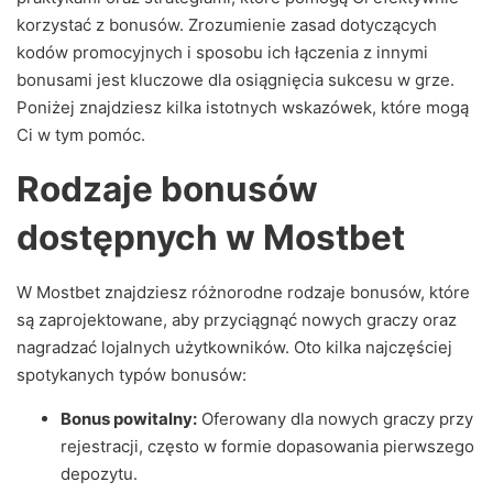
korzystać z bonusów. Zrozumienie zasad dotyczących
kodów promocyjnych i sposobu ich łączenia z innymi
bonusami jest kluczowe dla osiągnięcia sukcesu w grze.
Poniżej znajdziesz kilka istotnych wskazówek, które mogą
Ci w tym pomóc.
Rodzaje bonusów
dostępnych w Mostbet
W Mostbet znajdziesz różnorodne rodzaje bonusów, które
są zaprojektowane, aby przyciągnąć nowych graczy oraz
nagradzać lojalnych użytkowników. Oto kilka najczęściej
spotykanych typów bonusów:
Bonus powitalny:
Oferowany dla nowych graczy przy
rejestracji, często w formie dopasowania pierwszego
depozytu.