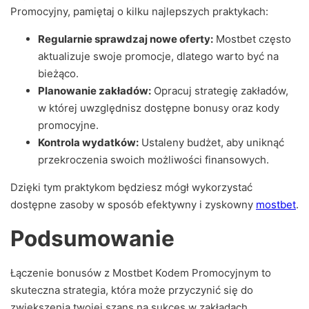
Promocyjny, pamiętaj o kilku najlepszych praktykach:
Regularnie sprawdzaj nowe oferty:
Mostbet często
aktualizuje swoje promocje, dlatego warto być na
bieżąco.
Planowanie zakładów:
Opracuj strategię zakładów,
w której uwzględnisz dostępne bonusy oraz kody
promocyjne.
Kontrola wydatków:
Ustaleny budżet, aby uniknąć
przekroczenia swoich możliwości finansowych.
Dzięki tym praktykom będziesz mógł wykorzystać
dostępne zasoby w sposób efektywny i zyskowny
mostbet
.
Podsumowanie
Łączenie bonusów z Mostbet Kodem Promocyjnym to
skuteczna strategia, która może przyczynić się do
zwiększenia twojej szans na sukces w zakładach.