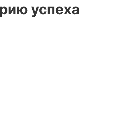
рию успеха