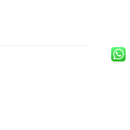
к ощущение шанса делает
изод уникальным
de January de 2026