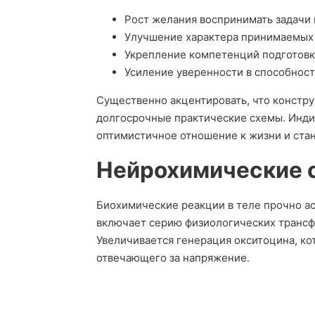
Рост желания воспринимать задачи 
Улучшение характера принимаемых 
Укрепление компетенций подготов
Усиление уверенности в способнос
Существенно акцентировать, что констру
долгосрочные практические схемы. Инди
оптимистичное отношение к жизни и стан
Нейрохимические о
Биохимические реакции в теле прочно ас
включает серию физиологических трансф
Увеличивается генерация окситоцина, ко
отвечающего за напряжение.