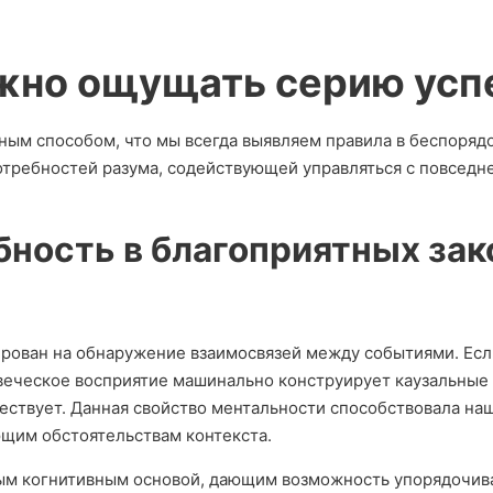
жно ощущать серию усп
ым способом, что мы всегда выявляем правила в беспорядоч
отребностей разума, содействующей управляться с повсед
бность в благоприятных за
рован на обнаружение взаимосвязей между событиями. Есл
веческое восприятие машинально конструирует каузальные 
ествует. Данная свойство ментальности способствовала на
щим обстоятельствам контекста.
ым когнитивным основой, дающим возможность упорядочива