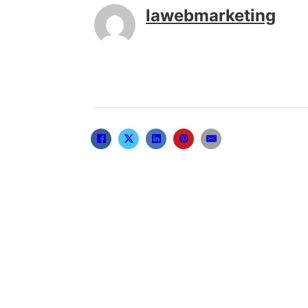
lawebmarketing
Related posts
1xbet официальный сайт:
Советы по ставкам на
аутсайдеров
27 de January de 2026