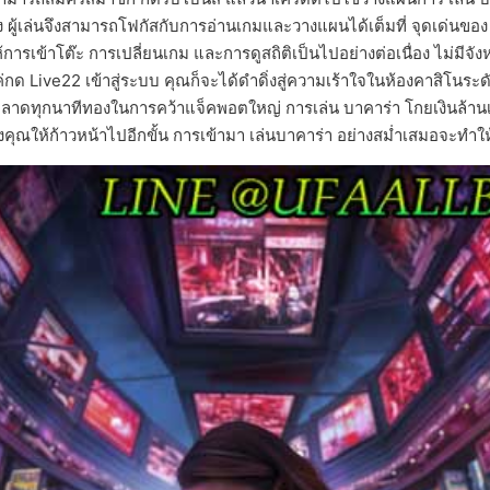
ิง ผู้เล่นจึงสามารถโฟกัสกับการอ่านเกมและวางแผนได้เต็มที่ จุดเด่นของ เ
ารเข้าโต๊ะ การเปลี่ยนเกม และการดูสถิติเป็นไปอย่างต่อเนื่อง ไม่มีจั
่กด Live22 เข้าสู่ระบบ คุณก็จะได้ดำดิ่งสู่ความเร้าใจในห้องคาสิโน
่พลาดทุกนาทีทองในการคว้าแจ็คพอตใหญ่ การเล่น บาคาร่า โกยเงินล้าน
นของคุณให้ก้าวหน้าไปอีกขั้น การเข้ามา เล่นบาคาร่า อย่างสม่ำเสมอ