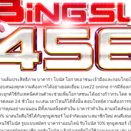
างเต็มประสิทธิภาพ บาคาร่า โบนัส โอกาสเอาชนะเจ้ามือและกอบโกยเงินแส
ง ที่ตอบสนองทุกความต้องการได้อย่างยอดเยี่ยม Live22 online การมีห
ยุกต์ใช้กับเทคนิคส่วนตัวจะช่วยเพิ่มโอกาสชนะได้อย่างก้าวกระโดด ฟา
บริการตลอด 24 ชั่วโมง จะเล่นเวลาไหนก็ได้ทั้งนั้น ตอบโจทย์ความต้องก
ารคุณอย่างแน่นอน มีทั้งเกมสล็อตทำเงิน บาคาร่าทำเงิน ตามสไตล์ของตั
 10% น่าสนใจคือใช้ได้กับทุกยูสเซอร์ ไม่จำกัดเฉพาะสมาชิกใหม่ คนที่เล
ยคนใช้โบนัส รูปแบบสมัคร บาคาร่าออนไลน์ รับโบนัส 10% ทุกยูสเซอร์ เ
เล่นสามารถสมัครสมาชิก กดรับโบนัส แล้วนำเครดิตไปใช้วางแผนการ เล่น บา