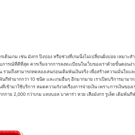
ารเดินเกม เช่น มังกร ปิงปอง หรือช่วงที่เกมนิ่งไม่เปลี่ยนฝั่งบ่อย เหมา
สบการณ์ที่ดีที่สุด ควรเริ่มจากการลงทะเบียนในเว็บของเราด้วยขั้นตอนง่า
รวมถึงสามารถทดลองเล่นก่อนเดิมพันเงินจริง เพื่อสร้างความมั่นใจและ
มพันกีฬามากกว่า 10 ชนิด และเกมอื่นๆ อีกมากมาย เราเปิดบริการมาม
ที่เข้ามาใช้บริการ หมดความกังวลเรื่องการจ่ายเงิน เพราะการเงินของเราม
มากกาย 2,000 กว่าเกม แทงบอล บาคาร่า หวย เสือมังกร รูเล็ต เดิมพันกีฬ