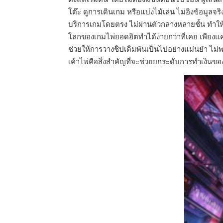
โต๊ะ ดูการเดินเกม หรือแบ่งไม้เล่น ไม่อิงข้อมูลจร
บริการเกมโดยตรง ไม่ผ่านตัวกลางหลายชั้น ทำให้ก
โลกของเกมไพ่ยอดฮิตทำได้ง่ายกว่าที่เคย เพียงแค
ช่วยให้การวางชิปเดิมพันเป็นไปอย่างแม่นยำ ไม
เค้าไพ่คือสิ่งสำคัญที่จะช่วยยกระดับการทำเงิ