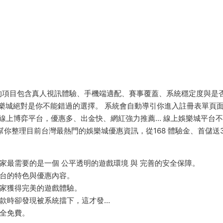
的項目包含真人視訊體驗、手機端適配、賽事覆蓋、系統穩定度與是否
娛樂城絕對是你不能錯過的選擇。 系統會自動導引你進入註冊表單頁
的線上博弈平台，優惠多、出金快、網紅強力推薦… 線上娛樂城平台
你整理目前台灣最熱門的娛樂城優惠資訊，從168 體驗金、首儲送3
家最需要的是一個 公平透明的遊戲環境 與 完善的安全保障。
台的特色與優惠內容。
家獲得完美的遊戲體驗。
款時卻發現被系統擋下，這才發…
完全免費。