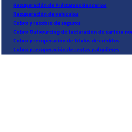
Recuperación de Préstamos Bancarios
Recuperación de vehículos
Cobro y recobro de seguros
Cobro Outsourcing de facturación de cartera no
Cobro y recuperación de títulos de créditos
Cobro y recuperación de rentas y alquileres