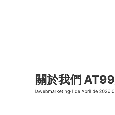
關於我們 AT9
lawebmarketing
·
1 de April de 2026
·
0