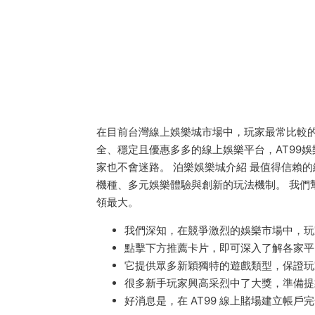
在目前台灣線上娛樂城市場中，玩家最常比較
全、穩定且優惠多多的線上娛樂平台，AT99
家也不會迷路。 泊樂娛樂城介紹 最值得信賴
機種、多元娛樂體驗與創新的玩法機制。 我們幫
領最大。
我們深知，在競爭激烈的娛樂市場中，玩
點擊下方推薦卡片，即可深入了解各家平
它提供眾多新穎獨特的遊戲類型，保證玩
很多新手玩家興高采烈中了大獎，準備提
好消息是，在 AT99 線上賭場建立帳戶