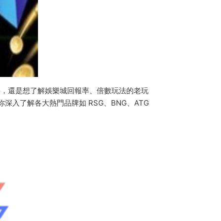
新手，還是想了解娛樂城回報率、倍數玩法的老玩
入了解各大熱門品牌如 RSG、BNG、ATG