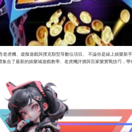
，包含老虎機、虛擬遊戲與撲克類型等數位項目。 不論你是線上娛樂
裡集合了最新的娛樂城遊戲教學、老虎機評價與百家樂實戰技巧，帶你深