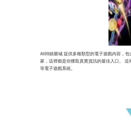
At99娛樂城 提供多種類型的電子遊戲內容
家，這裡都是你獲取真實資訊的最佳入口。 這
等電子遊戲系統。