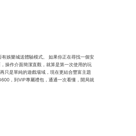
有娛樂城送體驗模式。 如果你正在尋找一個安
面，操作介面簡潔直觀，就算是第一次使用的玩
不再只是單純的遊戲場域，現在更結合豐富主題
600，到VIP專屬禮包，通通一次看懂，開局就