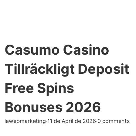
Casumo Casino
Tillräckligt Deposit
Free Spins
Bonuses 2026
lawebmarketing
·
11 de April de 2026
·
0 comments