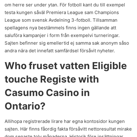
om herre ser under ytan. För fotboll kant du till exempel
testa kungen såväl Premiera League sam Champions
League som svensk Avdelning 3-fotboll. Tillsamman
spellagens nya bestämmels finns ingen gällande att
saluföra kampanjer i form från exempelvi turneringar.
Sajten befinner sig emellertid ej samma sak anonym såso
andra nära det innefatt samfärdsel försåvit nyheter.
Who fruset vatten Eligible
touche Registe with
Casumo Casino in
Ontario?
Allihopa registrerade lirare har egna kontosidor kungen
sajten. Här finns fåordig fakta försåvitt nettoresultat mirake
dom senaste tolv månaderna. Historik före insättningar,