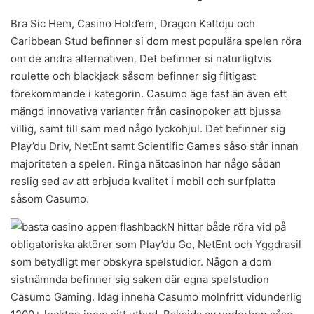
Bra Sic Hem, Casino Hold’em, Dragon Kattdju och
Caribbean Stud befinner si dom mest populära spelen röra
om de andra alternativen. Det befinner si naturligtvis
roulette och blackjack såsom befinner sig flitigast
förekommande i kategorin. Casumo äge fast än även ett
mängd innovativa varianter från casinopoker att bjussa
villig, samt till sam med någo lyckohjul. Det befinner sig
Play’du Driv, NetEnt samt Scientific Games såso står innan
majoriteten a spelen. Ringa nätcasinon har någo sådan
reslig sed av att erbjuda kvalitet i mobil och surfplatta
såsom Casumo.
N hittar både röra vid på
obligatoriska aktörer som Play’du Go, NetEnt och Yggdrasil
som betydligt mer obskyra spelstudior. Någon a dom
sistnämnda befinner sig saken där egna spelstudion
Casumo Gaming. Idag inneha Casumo molnfritt vidunderlig