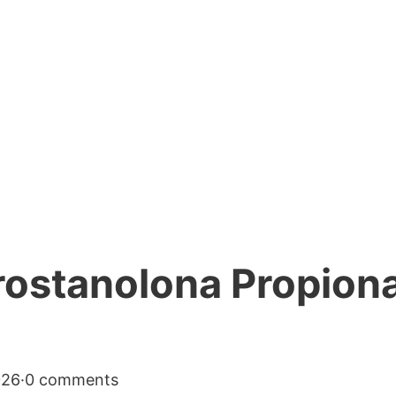
Drostanolona Propiona
026
·
0 comments