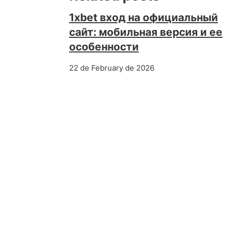
1xbet вход на официальный
сайт: мобильная версия и ее
особенности
22 de February de 2026
PREVIOUS POST
Steroidi e Prestazioni di Allena
Как склонность прогнозироват