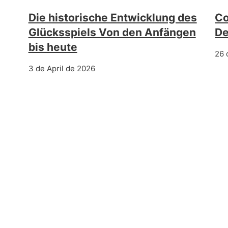
Die historische Entwicklung des
Co
Glücksspiels Von den Anfängen
De
bis heute
26 
3 de April de 2026
mento: Una Guida Completa per Massimizzare la 
NEXT POST
ь благоприятное влияет на существование