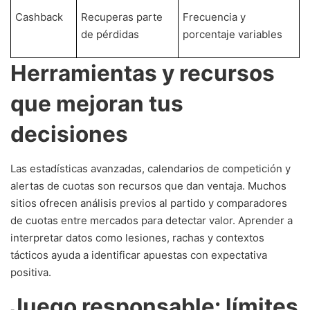
Cashback
Recuperas parte
Frecuencia y
de pérdidas
porcentaje variables
Herramientas y recursos
que mejoran tus
decisiones
Las estadísticas avanzadas, calendarios de competición y
alertas de cuotas son recursos que dan ventaja. Muchos
sitios ofrecen análisis previos al partido y comparadores
de cuotas entre mercados para detectar valor. Aprender a
interpretar datos como lesiones, rachas y contextos
tácticos ayuda a identificar apuestas con expectativa
positiva.
Juego responsable: límites