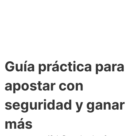
Guía práctica para
apostar con
seguridad y ganar
más