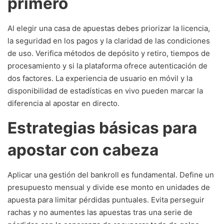
primero
Al elegir una casa de apuestas debes priorizar la licencia,
la seguridad en los pagos y la claridad de las condiciones
de uso. Verifica métodos de depósito y retiro, tiempos de
procesamiento y si la plataforma ofrece autenticación de
dos factores. La experiencia de usuario en móvil y la
disponibilidad de estadísticas en vivo pueden marcar la
diferencia al apostar en directo.
Estrategias básicas para
apostar con cabeza
Aplicar una gestión del bankroll es fundamental. Define un
presupuesto mensual y divide ese monto en unidades de
apuesta para limitar pérdidas puntuales. Evita perseguir
rachas y no aumentes las apuestas tras una serie de