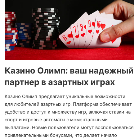
Казино Олимп: ваш надежный
партнер в азартных играх
Казино Олимп предлагает уникальные возможности
для любителей азартных игр. Платформа обеспечивает
удобство и доступ к множеству игр, включая ставки на
спорт и игровые автоматы с моментальными
выплатами. Новые пользователи могут воспользоваться
привлекательными бонусами, что делает начало