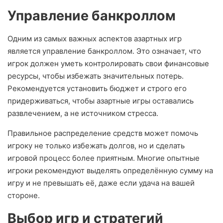
Управление банкроллом
Одним из самых важных аспектов азартных игр
является управление банкроллом. Это означает, что
игрок должен уметь контролировать свои финансовые
ресурсы, чтобы избежать значительных потерь.
Рекомендуется установить бюджет и строго его
придерживаться, чтобы азартные игры оставались
развлечением, а не источником стресса.
Правильное распределение средств может помочь
игроку не только избежать долгов, но и сделать
игровой процесс более приятным. Многие опытные
игроки рекомендуют выделять определённую сумму на
игру и не превышать её, даже если удача на вашей
стороне.
Выбор игр и стратегий