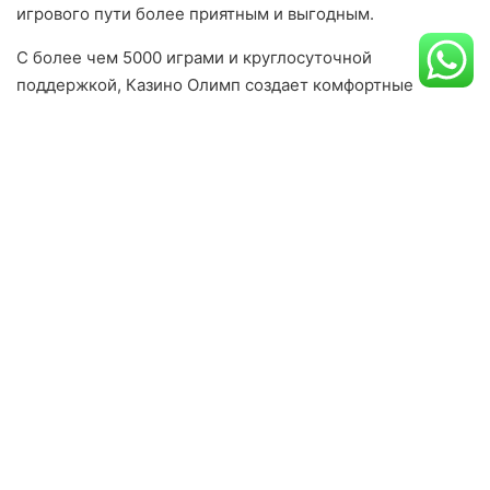
игрового пути более приятным и выгодным.
С более чем 5000 играми и круглосуточной
поддержкой, Казино Олимп создает комфортные
условия для всех игроков. Присоединяйтесь к азартным
играм и испытайте удачу вместе с Олимп Казино, где
каждый найдет что-то для себя!
lawebmarketing