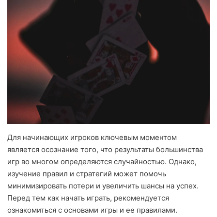
Для начинающих игроков ключевым моментом
является осознание того, что результаты большинства
игр во многом определяются случайностью. Однако,
изучение правил и стратегий может помочь
минимизировать потери и увеличить шансы на успех.
Перед тем как начать играть, рекомендуется
ознакомиться с основами игры и ее правилами.