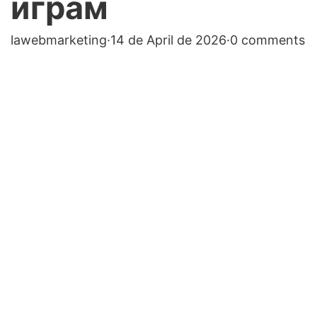
играм
lawebmarketing
·
14 de April de 2026
·
0 comments