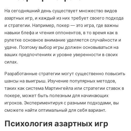
На сегодняшний день существует множество видов
азартных игр, и каждый из них требует своего подхода
и стратегии. Например, покер — это игра, где важны
навыки блефа и чтения оппонентов, в то время как в
рулетке основное внимание уделяется случайности и
удаче. Поэтому выбор игры должен основываться на
ваших предпочтениях и уровне уверенности в своих
силах.
Разработанные стратегии могут существенно повысить
шансы на выигрыш. Изучение популярных методов,
таких как система Мартингейла или стратегии ставок в
покере, может быть полезным для начинающих
игроков. Экспериментируя с разными подходами, вы
сможете найти оптимальный для себя вариант.
Психология азартных игр