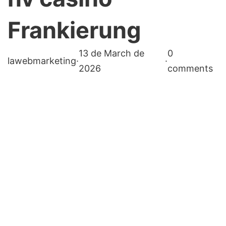
Frankierung
13 de March de
0
lawebmarketing
·
·
2026
comments