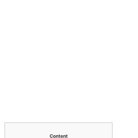
Content