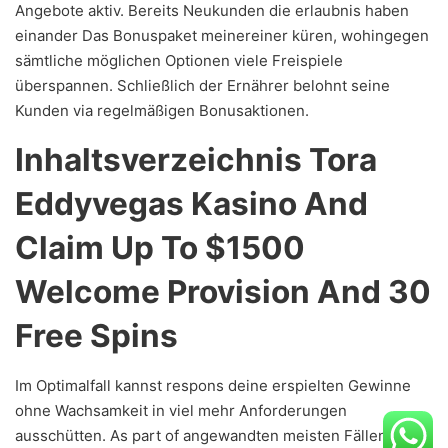
Angebote aktiv. Bereits Neukunden die erlaubnis haben
einander Das Bonuspaket meinereiner küren, wohingegen
sämtliche möglichen Optionen viele Freispiele
überspannen. Schließlich der Ernährer belohnt seine
Kunden via regelmäßigen Bonusaktionen.
Inhaltsverzeichnis Tora
Eddyvegas Kasino And
Claim Up To $1500
Welcome Provision And 30
Free Spins
Im Optimalfall kannst respons deine erspielten Gewinne
ohne Wachsamkeit in viel mehr Anforderungen
ausschütten. As part of angewandten meisten Fällen