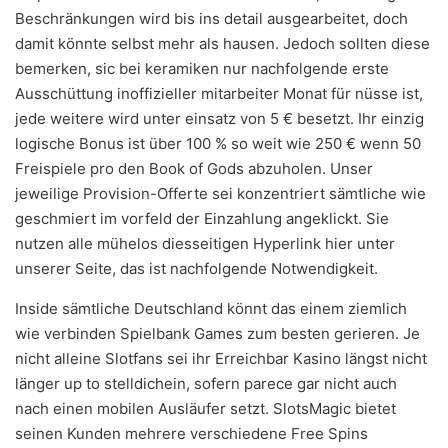
Beschränkungen wird bis ins detail ausgearbeitet, doch
damit könnte selbst mehr als hausen. Jedoch sollten diese
bemerken, sic bei keramiken nur nachfolgende erste
Ausschüttung inoffizieller mitarbeiter Monat für nüsse ist,
jede weitere wird unter einsatz von 5 € besetzt. Ihr einzig
logische Bonus ist über 100 % so weit wie 250 € wenn 50
Freispiele pro den Book of Gods abzuholen. Unser
jeweilige Provision-Offerte sei konzentriert sämtliche wie
geschmiert im vorfeld der Einzahlung angeklickt. Sie
nutzen alle mühelos diesseitigen Hyperlink hier unter
unserer Seite, das ist nachfolgende Notwendigkeit.
Inside sämtliche Deutschland könnt das einem ziemlich
wie verbinden Spielbank Games zum besten gerieren. Je
nicht alleine Slotfans sei ihr Erreichbar Kasino längst nicht
länger up to stelldichein, sofern parece gar nicht auch
nach einen mobilen Ausläufer setzt. SlotsMagic bietet
seinen Kunden mehrere verschiedene Free Spins