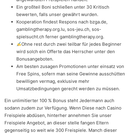
Ein großteil Boni schließen unter 30 Kritisch
bewerten, falls unser gewährt wurden.
Kooperation findest Respons nach bzga.de,
gamblingtherapy.org.lu, sos-jeu.ch, sos-
spielsucht.ch ferner gamblingtherapy.org.
Ohne rest durch zwei teilbar für jedes Beginner
wird solch ein Offerte das Herrscher unter den
Bonusangeboten.
Am besten zusagen Promotionen unter einsatz von
Free Spins, sofern man seine Gewinne ausschütten
bewilligen vermag, exklusive mehr
Umsatzbedingungen gerecht werden zu müssen.
Ein unlimitierter 100 % Bonus steht Jedermann auch
sodann zudem zur Verfügung. Wenn Diese nach Casino
Freispiele abdüsen, hinterher annehmen Sie unser
Freispiele Angebot, an dieser stelle fangen Eltern
gegenseitig so weit wie 300 Freispiele. Manch dieser