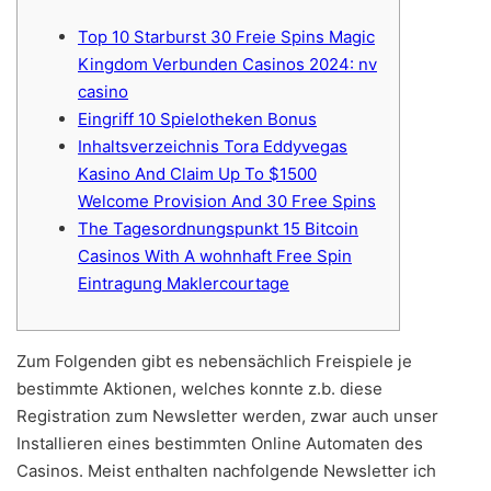
Top 10 Starburst 30 Freie Spins Magic
Kingdom Verbunden Casinos 2024: nv
casino
Eingriff 10 Spielotheken Bonus
Inhaltsverzeichnis Tora Eddyvegas
Kasino And Claim Up To $1500
Welcome Provision And 30 Free Spins
The Tagesordnungspunkt 15 Bitcoin
Casinos With A wohnhaft Free Spin
Eintragung Maklercourtage
Zum Folgenden gibt es nebensächlich Freispiele je
bestimmte Aktionen, welches konnte z.b. diese
Registration zum Newsletter werden, zwar auch unser
Installieren eines bestimmten Online Automaten des
Casinos. Meist enthalten nachfolgende Newsletter ich