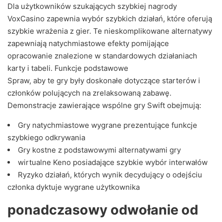
Dla użytkowników szukających szybkiej nagrody
VoxCasino zapewnia wybór szybkich działań, które oferują
szybkie wrażenia z gier. Te nieskomplikowane alternatywy
zapewniają natychmiastowe efekty pomijające
opracowanie znalezione w standardowych działaniach
karty i tabeli. Funkcje podstawowe
Spraw, aby te gry były doskonałe dotyczące starterów i
członków polujących na zrelaksowaną zabawę.
Demonstracje zawierające wspólne gry Swift obejmują:
Gry natychmiastowe wygrane prezentujące funkcje
szybkiego odkrywania
Gry kostne z podstawowymi alternatywami gry
wirtualne Keno posiadające szybkie wybór interwałów
Ryzyko działań, których wynik decydujący o odejściu
członka dyktuje wygrane użytkownika
ponadczasowy odwołanie od