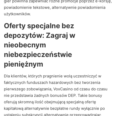
gier powinna zapewniać różne promocje poprzez e-korsję,
powiadomienie tekstowe, alternatywnie powiadomienia
użytkowników.
Oferty specjalne bez
depozytów: Zagraj w
nieobecnym
niebezpieczeństwie
pieniężnym
Dla klientów, których pragnienie wolą uczestniczyć w
faktycznych funduszach hazardowych bez tworzenia
pierwszego zobowiązania, VoxCasino od czasu do czasu
nie przedstawia żadnych bonusów DEP. Takie bonusy
oferują skromną ilość obejmującą specjalną ofertę
kapitałową alternatywnie bezpłatne rundy wyłącznie po
ustaleniu subskrypcji alternatywnie przeprowadzając