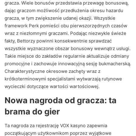
gracza. Wiele bonusów przedstawia przewagę bonusową,
dając graczom możliwość przedłużenia okresu hazardu
gracza, w tym zwiększenie udanej okazji. Wszystkie
framework Perk pomieści obu pierwszorzędnych czasów
wraz z niezłomnymi graczami. Podając niezwykle świeże
fakty, Bettorzy powinni konsekwentnie sprawdzać
wszystkie wyznaczone obszar bonusowy wewnątrz usługi.
Takie miejsce do zakładów regularnie aktualizuje odmiany
promocyjne i zachowuje innowacyjną sesję bukmacherską.
Charakterystyczne okresowe zachęty wraz z
krótkoterminowymi specjalistami wytwarzają rutynowe
wycieczki dotyczące wartości wartościowej.
Nowa nagroda od gracza: ta
brama do gier
Ta nagroda za rejestrację VOX kasyno zapewnia
początkującym użytkownikom poprzez wyjątkowe