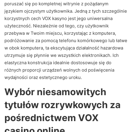
poruszać się po kompletnej witrynie z pożądanym
językiem ojczystym użytkownika. Jedną z tych szczególnie
korzystnych cech VOX kasyno jest jego uniwersalna
użyteczność. Niezależnie od tego, czy użytkownik
przebywa w Twoim miejscu, korzystając z komputera,
podróżowanie za pomocą telefonu komórkowego lub łatwe
w obok komputera, ta ekscytująca działalność hazardowa
utrzymuje się płynnie we wszystkich elektronikach. Ich
elastyczna konstrukcja idealnie dostosowuje się do
różnych proporcji urządzeń wolnych od poświęcenia
wydajności oraz estetycznego uroku.
Wybór niesamowitych
tytułów rozrywkowych za
pośrednictwem VOX
casino online