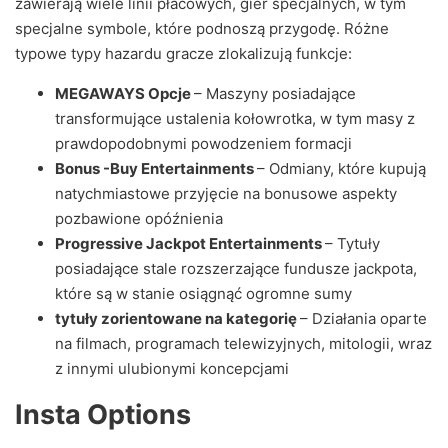
zawierają wiele linii płacowych, gier specjalnych, w tym
specjalne symbole, które podnoszą przygodę. Różne
typowe typy hazardu gracze zlokalizują funkcje:
MEGAWAYS Opcje
– Maszyny posiadające
transformujące ustalenia kołowrotka, w tym masy z
prawdopodobnymi powodzeniem formacji
Bonus -Buy Entertainments
– Odmiany, które kupują
natychmiastowe przyjęcie na bonusowe aspekty
pozbawione opóźnienia
Progressive Jackpot Entertainments
– Tytuły
posiadające stale rozszerzające fundusze jackpota,
które są w stanie osiągnąć ogromne sumy
tytuły zorientowane na kategorię
– Działania oparte
na filmach, programach telewizyjnych, mitologii, wraz
z innymi ulubionymi koncepcjami
Insta Options