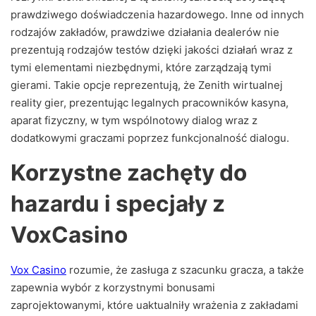
prawdziwego doświadczenia hazardowego. Inne od innych
rodzajów zakładów, prawdziwe działania dealerów nie
prezentują rodzajów testów dzięki jakości działań wraz z
tymi elementami niezbędnymi, które zarządzają tymi
gierami. Takie opcje reprezentują, że Zenith wirtualnej
reality gier, prezentując legalnych pracowników kasyna,
aparat fizyczny, w tym wspólnotowy dialog wraz z
dodatkowymi graczami poprzez funkcjonalność dialogu.
Korzystne zachęty do
hazardu i specjały z
VoxCasino
Vox Casino
rozumie, że zasługa z szacunku gracza, a także
zapewnia wybór z korzystnymi bonusami
zaprojektowanymi, które uaktualniły wrażenia z zakładami