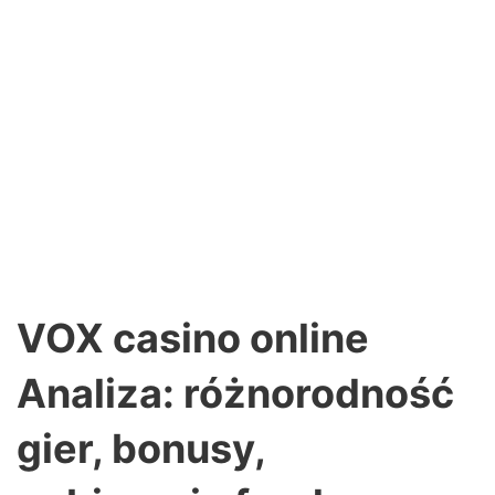
VOX casino online
Analiza: różnorodność
gier, bonusy,