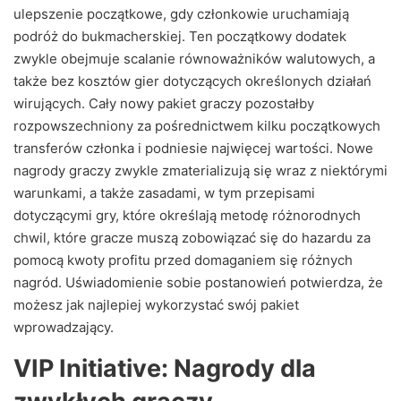
ulepszenie początkowe, gdy członkowie uruchamiają
podróż do bukmacherskiej. Ten początkowy dodatek
zwykle obejmuje scalanie równoważników walutowych, a
także bez kosztów gier dotyczących określonych działań
wirujących. Cały nowy pakiet graczy pozostałby
rozpowszechniony za pośrednictwem kilku początkowych
transferów członka i podniesie najwięcej wartości. Nowe
nagrody graczy zwykle zmaterializują się wraz z niektórymi
warunkami, a także zasadami, w tym przepisami
dotyczącymi gry, które określają metodę różnorodnych
chwil, które gracze muszą zobowiązać się do hazardu za
pomocą kwoty profitu przed domaganiem się różnych
nagród. Uświadomienie sobie postanowień potwierdza, że ​​
możesz jak najlepiej wykorzystać swój pakiet
wprowadzający.
VIP Initiative: Nagrody dla